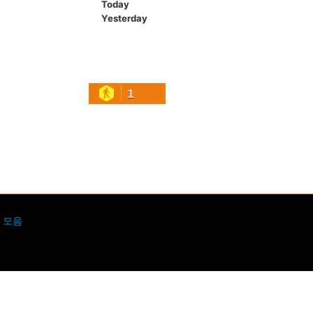
Today
Yesterday
1
 모음