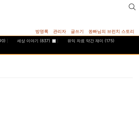
방명록
관리자
글쓰기
쏭빠님의 브런치 스토리
90)
세상 이야기
(837)
유익 자료 약간 재미
(175)