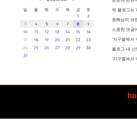
일
월
화
수
목
금
토
제 블로그는
1
2
쏭빠님의 브
3
4
5
6
7
8
9
소중한 댓글
10
11
12
13
14
15
16
'지구별에서 
17
18
19
20
21
22
23
24
25
26
27
28
29
30
블로그 내 산
31
'지구별에서 
h