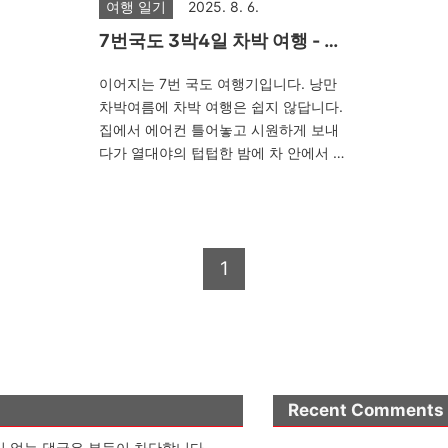
여행 일기
2025. 8. 6.
7번국도 3박4일 차박 여행 - 화
진포에서 속초까지
이어지는 7번 국도 여행기입니다. 낭만
차박여름에 차박 여행은 쉽지 않답니다.
집에서 에어컨 틀어놓고 시원하게 보내
다가 열대야의 텁텁한 밤에 차 안에서 잔
다는 건..그런데 이번 7번 국도 여행에서
조금 놀랐는데 차박 여행을 즐기는 분들
이 정말 많더군요.연령대 불문이구요. 이
번 여름에도 카라반이나 캠핑카가 많이
1
보이는데 주차장이나 해변에 장박으로
여러 날 자리를 차지하여 눈총을 받는 반
면에 승용차를 이용하는 차박은 기존 에
티켓만 조금 지키면 남들한테 큰 피해 없
이 여행을 즐길 수 있는 것 같습니다. 차
박 에티켓저도 차박을 상당히 자주 다니
는 편인데 차박 에티켓으로는 딱 두 가지
Recent Comments
가 문제가 되는 것 같습니다.1. 쓰레기2.
 없는 댓글은 부득이 차단합니다.