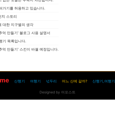
주차 저 같은 경우는 쓰레기봉투 큰 것으
로 준비하여 조수석 앞에 비치하고 여행
 퍼가기를 허용하고 있습니다.
중 생기는..
런치 스토리
에 대한 지구별의 생각
추억 만들기' 블로그 사용 설명서
행기 목록입니다.
추억 만들기' 스킨이 바꿜 예정입니다.
ome
산행기
여행기
넋두리
어느 산에 갈까?
산행기,여행기
Designed by 어포스트