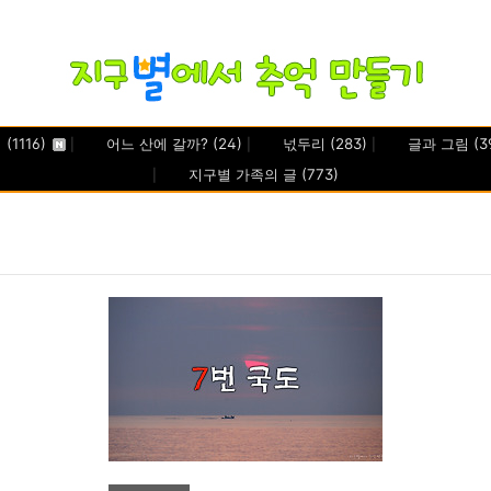
기
(1116)
어느 산에 갈까?
(24)
넋두리
(283)
글과 그림
(3
지구별 가족의 글
(773)