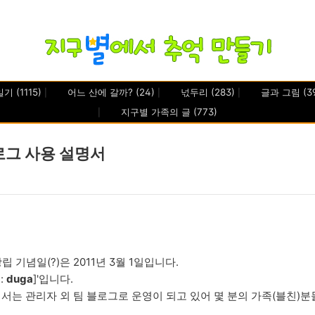
일기
(1115)
어느 산에 갈까?
(24)
넋두리
(283)
글과 그림
(3
지구별 가족의 글
(773)
로그 사용 설명서
립 기념일(?)은 2011년 3월 1일입니다.
:
duga
]'입니다.
서는 관리자 외 팀 블로그로 운영이 되고 있어 몇 분의 가족(블친)분