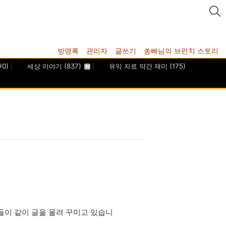
방명록
관리자
글쓰기
쏭빠님의 브런치 스토리
90)
세상 이야기
(837)
유익 자료 약간 재미
(175)
들이 같이 글을 올려 꾸미고 있습니