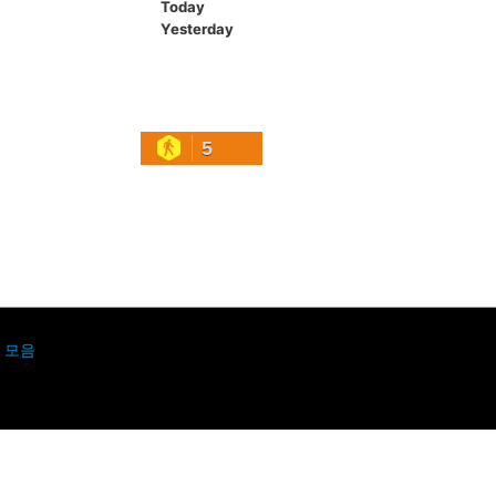
Today
Yesterday
5
 모음