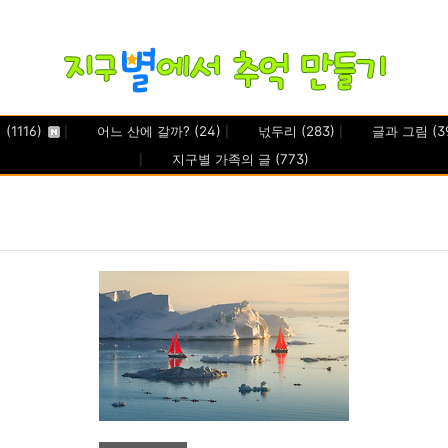
기
(1116)
어느 산에 갈까?
(24)
넋두리
(283)
글과 그림
(3
지구별 가족의 글
(773)