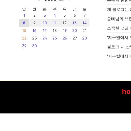
일
월
화
수
목
금
토
제 블로그는
1
2
3
4
5
6
7
쏭빠님의 브
8
9
10
11
12
13
14
소중한 댓글
15
16
17
18
19
20
21
'지구별에서 
22
23
24
25
26
27
28
29
30
블로그 내 산
'지구별에서 
h