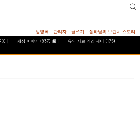
방명록
관리자
글쓰기
쏭빠님의 브런치 스토리
90)
세상 이야기
(837)
유익 자료 약간 재미
(175)