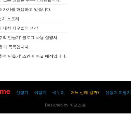
섬인 그린란드는 지구상에서 가장 아름
답고 외딴 풍경을 선사하는 곳이지요.고
 퍼가기를 허용하고 있습니다.
요함과 빛..
런치 스토리
에 대한 지구별의 생각
추억 만들기' 블로그 사용 설명서
행기 목록입니다.
추억 만들기' 스킨이 바꿜 예정입니다.
ome
산행기
여행기
넋두리
어느 산에 갈까?
산행기,여행기
Designed by 어포스트