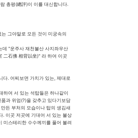
람 총평(總評)이 이를 대신합니다.
 없는 그야말로 모든 것이 미궁속의
는데 "운주사 재천불산 사지좌우산
二石佛 相背以坐)" 라 하여 이곳
니다. 어찌보면 가치가 있는, 제대로
위태하여 서 있는 석탑들은 하나같이
인품과 위엄(?)을 갖추고 있다기보담
 만든 부처의 모습이나 탑의 생김새
. 이곳 저곳에 기대어 서 있는 불상
 이 미스테리한 수수께끼를 풀어 볼려