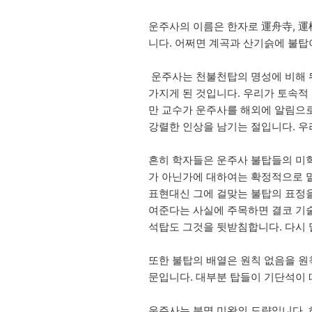
운주사의 이름은 한자로 運舟寺, 運
니다. 어쩌면 계곡과 산기슭에 불탑
운주사는 천불천탑의 명성에 비해 뒤
가지게 된 것입니다. 우리가 토속적
만 교수가 운주사를 해외에 알림으
강렬한 인상을 남기는 절입니다. 우
흔히 학자들은 운주사 불탑들의 미학
가 아닌가에 대하여는 확정적으로 말
표현대신 그에 걸맞는 불탑의 표정을
여준다는 사실에 주목하면 결코 기술
석탑도 그것을 뒷받침합니다. 다시
또한 불탑의 배열은 원칙 없음을 원
문입니다. 대부분 탑들이 기단석이 
운주사는 분명 미완의 도량입니다. 하