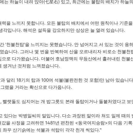
슭에는 하늘이 내려 앉아(七星石) 있고, 최근에는 불탑의 배치가 하
력을 느끼지 못합니다. 모든 불탑의 배치에서 어떤 원칙이나 기준을 
생각입니다. 해석은 설득을 강요하지만 상상은 늘 열려 있습니다.
간 '천불천탑'을 느끼지는 못했습니다. 안 넘어지고 서 있는 것이 용하
부였습니다. 그러나 몇 번을 반복하여 산을 오르내리자 비로소 천불천
낌으로 다가왔습니다. 더불어 호남정맥의 무등산에서 흘러내린 천불산
게 생겨난 것처럼 느껴졌습니다.
 달리 18기의 탑과 100여 석불(불완전한 것 포함)만 남아 있습니
 그랬을 거라는 확신으로 다가옵니다.
도, 빨랫돌도 심지어는 개 밥그릇도 본래 돌탑이거나 돌붙처였다고 보면
고 있다는 박병일씨의 말입니다. 다소 과장된 말이라 쳐도 일제 때의
갔을 사정을 고려하면 1481년 편찬된 <동국여지승람>의 다음 기록
의 좌우 산기슭에는 석불과 석탑이 각각 천개 씩있다."