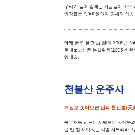
우리가 들어 갈때는 사람들이 아무도
입장료는 3,000원이며 경내의 이
..........................................................
아래 글은 '월간 山' 誌의 2005년
현대불교신문 논설위원(2005년 현
있네요.
천불산 운주사
저절로 솟아오른 탑과 천진불(天
돌부처를 만드는 사람들은 자신들의 행위
을 땐 참 재미있는 직업 사투리라고