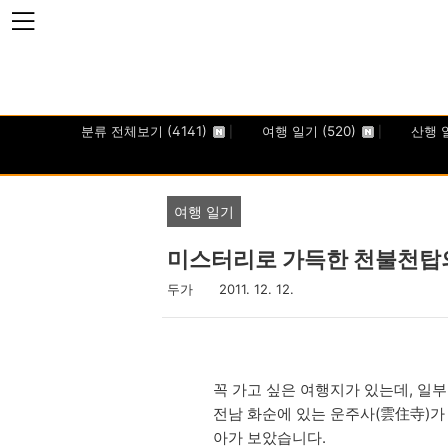
본문 바로가기
분류 전체보기
(4141)
여행 일기
(520)
산행 
여행 일기
미스터리로 가득한 천불천탑
두가
2011. 12. 12.
꼭 가고 싶은 여행지가 있는데, 일
전남 화순에 있는 운주사(雲住寺)가
아가 보았습니다.