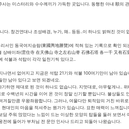
사는 미스터리와 수수께끼가 가득한 곳입니다. 동행한 아내 順의 관
니다. 창건연대나 조성배경, 누가, 왜.. 등등..이 하나도 밝혀진 것이
리서인 동국여지승람(東國輿地勝覽)에 적혀 있는 기록으로 확인 되
 상배이좌(雲住寺 在天佛山 寺之左右山脊 石佛石塔 各一千 又有石室 
에 석불과 석탑이 각각 일천기씩 있다고..
지나면서 없어지고 지금은 석탑 21기와 석불 100여기만이 남아 있습
들만 남아 있다고 보면 되겠네요.
기하면 제대로 된 것이 하나도 없습니다. 지멋대로, 아무렇게나.. 
세로 수백년의 시간을 이어 온 것이 정말 신기할 뿐입니다. 불상들도 
여겨질만큼 우왕좌왕합니다. 그러나, 여물다만 퇴적암의 거친 바위로
현대인의 마음을 적셔주는 뭔가가 있습니다. 묘한 매력이 느껴집니다
보담 주워 얹었다는 느낌이 드는 이상한 모양의 탑들을 둘러 보면서
웅전에 들어가 부처님 전 문안 인사나 드리고 되돌아 나왔습니다.