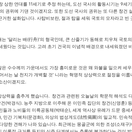
창 상한 연대를 11세기로 추정 하는데, 도선 국사의 활동시기는 9세기
의 권위에 기댄 것이겠지요. 또한 도선 국사의 권위는 또 다른 창건 
거한 설화입니다. 사탑비보란, 절과 탑을 세워 국토의 모자라고 빈 
는 '달리는 배(行舟)'의 형국인데, 큰 산줄기가 동해로 치우쳐 국토
세웠다는 것입니다. 고려 초기 건국의 이념적 배경으로 내세워졌던 
은 수수께끼 가운데서도 가장 흥미로운 것은 왜 와불을 일으켜 세우
어서는 날 천지가 개벽할 것' 니라는 혁명적 상상력으로 절정을 이룹
 소산이겠지요.
상상력을 춤추게 했습니다. 창건과 관련된 오늘날의 학문적 해석도 
창건(박경식). 능주 지방으로 이주해 온 이민족 집단의 창건(신영훈) 
민들과 노비들의 미륵공동체(박태순), 세계 역사상 유례가 드문 중세
, 민간 기복처(문경화), 의상의 법성게도(法性偈圖)의 밀교적. 민속적
다양한 견해가 나와 있습니다. 최근에는 몽골군에 의한 조성(소재구
 이론적 근거를 들지만 실증 단계에서는 추론에 불과하다는 것이 발