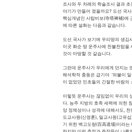
조사와 두 차례의 학술조사 결과 초
야기가 만들어 졌을까요? 도선 국사
핵심개념인 사탑비보(寺塔裨補)에 근
에 따른 설화는 다음과 같습니다.
도선 국사가 보기에 우리땅의 생김새
이곳 화순 땅 운주사에 천불천탑을 
것이 마땅할 것 같습니다.
그런데 운주사가 우리에게 던지는 많
해석학적 충동은 급기야 '와불이 일
이 없었던 민초들의 간절한 바람의
이렇듯 운주사는 끊임없이 우리의 
다. 능주 지방의 호족 세력에 의한 
앙 정체성이나 성격에 대해서도, 천
도교사원(신영훈), 밀교사원(고유섭)
기 위한 백고도량(百高道場)이라는 
하지만 이런 추정과 주장들이 나름의