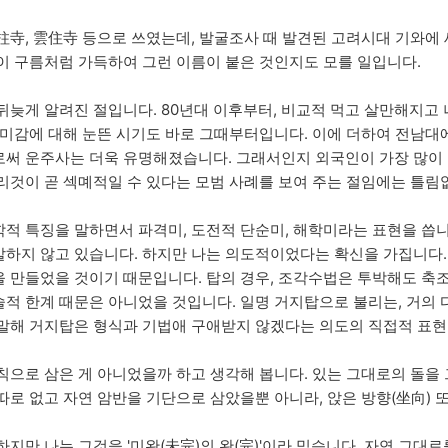
柱寺, 雲住寺 등으로 쓰였는데, 발굴조사 때 발견된 고려시대 기와
이 구름처럼 가득하여 그런 이름이 붙은 것인지도 모를 일입니다.
늦게 알려진 절입니다. 80년대 이후부터, 비교적 먹고 살만해지고
 미감에 대해 눈뜬 시기도 바로 그때부터입니다. 이에 더하여 전남대
로써 운주사는 더욱 유명해졌습니다. 그래서인지 외국인이 가장 많이
리것이 곧 섹몌적일 수 있다는 모범 사례를 보여 주는 절임에는 틀림
적 특징을 말하면서 파격미, 도전적 단순미, 해학미라는 표현을 씁
하지 않고 있습니다. 하지만 나는 의도적이었다는 확신을 가집니다.
 만들었을 것이기 때문입니다. 탑의 경우, 조각수법은 투박해도 축
적 한계 때문은 아니었을 것입니다. 일명 거지탑으로 불리는, 거의 
 말해 거지탑은 형식과 기법애 구애받지 않겠다는 의도의 직접적 표
칙으로 삼은 게 아니었을까 하고 생각해 봅니다. 있는 그대로의 돌을 
따로 없고 자연 암반을 기단으로 삼았을뿐 아니라, 앉은 방향(坐向) 
지만 나는 그것을 '미완(未完)의 완(完)'이라 믿습니다. 자연 그대