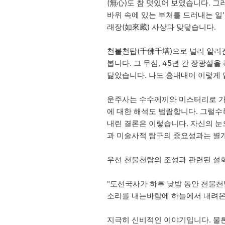
(無心)도 참 멋있어 보였습니다. 그
바위 속에 있는 부처를 드러내는 일
래장(如來藏) 사상과 맞닿습니다.
천불천탑(千佛千塔)으로 널리 알려진
봅니다. 그 무심, 45년 간 장광설을
닮았습니다. 나도 흉내내어 이렇게 말
운주사는 수수께끼와 미스터리로 가득 
에 대한 해석도 범람합니다. 그럴수
내린 결론은 이렇습니다. 자신의 눈
과 미술사적 탐구의 중요성과는 별
우선 천불천탑의 조성과 관련된 설화
"도선국사가 하루 낮밤 동안 천불천
소리를 내는바람에 하늘에서 내려온 
지극히 신비적인 이야기입니다. 물론