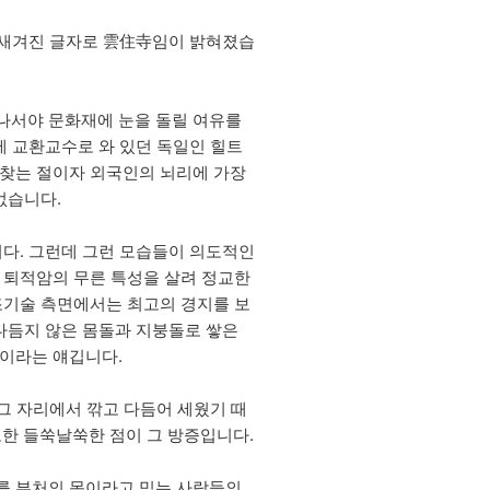
에 새겨진 글자로 雲住寺임이 밝혀졌습
 나서야 문화재에 눈을 돌릴 여유를
에 교환교수로 와 있던 독일인 힐트
 찾는 절이자 외국인의 뇌리에 가장
없습니다.
니다. 그런데 그런 모습들이 의도적인
 퇴적암의 무른 특성을 살려 정교한
조기술 측면에서는 최고의 경지를 보
다듬지 않은 몸돌과 지붕돌로 쌓은
현이라는 얘깁니다.
그 자리에서 깎고 다듬어 세웠기 때
또한 들쑥날쑥한 점이 그 방증입니다.
로를 부처의 몸이라고 믿는 사람들의