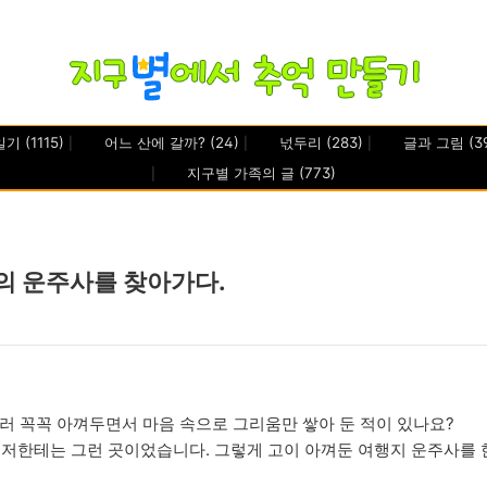
일기
(1115)
어느 산에 갈까?
(24)
넋두리
(283)
글과 그림
(3
지구별 가족의 글
(773)
의 운주사를 찾아가다.
부러 꼭꼭 아껴두면서 마음 속으로 그리움만 쌓아 둔 적이 있나요?
 저한테는 그런 곳이었습니다. 그렇게 고이 아껴둔 여행지 운주사를 