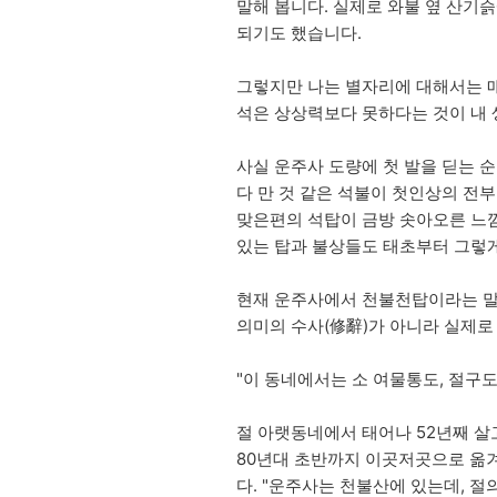
말해 봅니다. 실제로 와불 옆 산기
되기도 했습니다.
그렇지만 나는 별자리에 대해서는 매
석은 상상력보다 못하다는 것이 내 
사실 운주사 도량에 첫 발을 딛는 순
다 만 것 같은 석불이 첫인상의 전
맞은편의 석탑이 금방 솟아오른 느
있는 탑과 불상들도 태초부터 그렇
현재 운주사에서 천불천탑이라는 말과
의미의 수사(修辭)가 아니라 실제로
"이 동네에서는 소 여물통도, 절구
절 아랫동네에서 태어나 52년째 살
80년대 초반까지 이곳저곳으로 옮겨
다. "운주사는 천불산에 있는데, 절