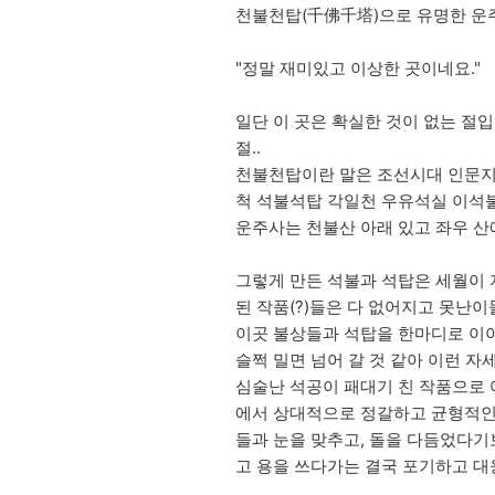
천불천탑(千佛千塔)으로 유명한 운주
"정말 재미있고 이상한 곳이네요."
일단 이 곳은 확실한 것이 없는 절입
절..
천불천탑이란 말은 조선시대 인문지
척 석불석탑 각일천 우유석실 이석불
운주사는 천불산 아래 있고 좌우 산
그렇게 만든 석불과 석탑은 세월이 
된 작품(?)들은 다 없어지고 못난이
이곳 불상들과 석탑을 한마디로 이야
슬쩍 밀면 넘어 갈 것 같아 이런 자
심술난 석공이 패대기 친 작품으로 
에서 상대적으로 정갈하고 균형적인 
들과 눈을 맞추고, 돌을 다듬었다기
고 용을 쓰다가는 결국 포기하고 대