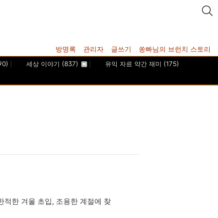
방명록
관리자
글쓰기
쏭빠님의 브런치 스토리
90)
세상 이야기
(837)
유익 자료 약간 재미
(175)
한적한 겨울 초입, 조용한 계절에 찾