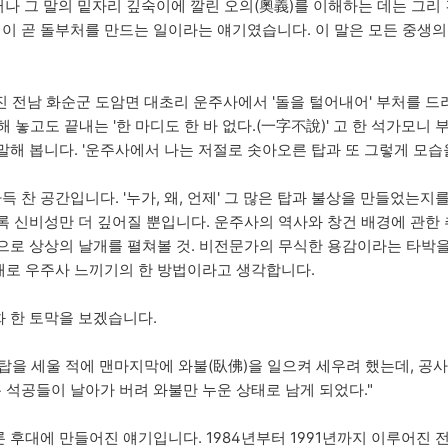
러나 그 말의 밑자리 깊숙이에 깔린 오의(奧義)를 이해하는 데는 그리 
' 이 곧 돌부처를 만드는 일이라는 얘기였습니다. 이 말은 모든 중생
 전남 화순군 도암면 대초리 운주사에서 '돌을 털어내어' 부처를 드러
 해 놓고도 끝내는 '한 마디도 한 바 없다.(一字不說)' 고 한 석가모
해 봅니다. '운주사에서 나는 저절로 솟아오른 탑과 또 그렇게 모습을
찬 공간입니다. '누가, 왜, 언제' 그 많은 탑과 불상을 만들었는지를
록 신비성만 더 깊어질 뿐입니다. 운주사의 역사와 창건 배경에 관
으로 상상의 날개를 펼쳐볼 것. 비전문가의 무식한 용감이라는 타박
개로 우주사 느끼기의 한 방법이라고 생각합니다.
 한 토막을 보겠습니다.
탑을 세울 적에 맨마지막에 와불(臥佛)을 일으켜 세우려 했는데, 공사
석공들이 날아가 버려 와불만 누운 상태로 남게 되었다."
 후대에 만들어진 얘기입니다. 1984년부터 1991년까지 이루어진 