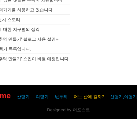
데 그때보다 더 힘들었던 것 같습니다.
산행지 : 현성산~금원산~기백산 일 시 :
 퍼가기를 허용하고 있습니다.
2024년 2..
런치 스토리
에 대한 지구별의 생각
추억 만들기' 블로그 사용 설명서
행기 목록입니다.
추억 만들기' 스킨이 바꿜 예정입니다.
ome
산행기
여행기
넋두리
어느 산에 갈까?
산행기,여행기
Designed by 어포스트