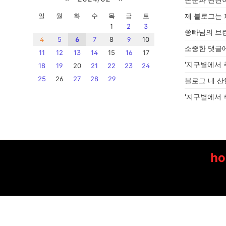
일
월
화
수
목
금
토
제 블로그는
1
2
3
쏭빠님의 브
4
5
6
7
8
9
10
소중한 댓글
11
12
13
14
15
16
17
'지구별에서 
18
19
20
21
22
23
24
25
26
27
28
29
블로그 내 산
'지구별에서 
h