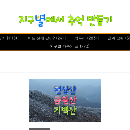
일기
(1115)
어느 산에 갈까?
(24)
넋두리
(283)
글과 그림
(3
지구별 가족의 글
(773)