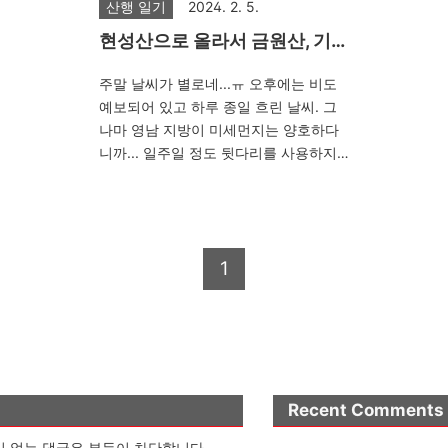
산행 일기
2024. 2. 5.
현성산으로 올라서 금원산, 기백
산 한바퀴
주말 날씨가 별로네...ㅠ 오후에는 비도
예보되어 있고 하루 종일 흐린 날씨. 그
나마 영남 지방이 미세먼지는 양호하다
니까... 일주일 정도 뒷다리를 사용하지
않았더니 몸이 너무 찌뿌둥하여 걷기나
실컷 해보자고 찾아간 곳이 거창의 금원
산. 현성산으로 올라서 금원산 기백산으
로 한바퀴 돌아 내려왔습니다. 산 위로는
1
눈이 제법 많이 내려있는데 몇일 지난 눈
이라 발자국이 빠져서 걷기 참 불편하고
체력소비가 많이되어 힘들게 걸었네요.
기백산에서 이어지는 급경사 하산길이
가장 힘들었는데 눈이 잔뜩 쌓여 그야말
로 악전고투.. 반대쪽 함양의 산군인 황
석산 거망산, 그리고 이곳 능선을 잇는
Recent Comments
코스를 황거금기(산행기 보기)라고 하는
 없는 댓글은 부득이 차단합니다.