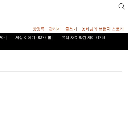
방명록
관리자
글쓰기
쏭빠님의 브런치 스토리
90)
세상 이야기
(837)
유익 자료 약간 재미
(175)