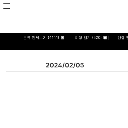
본문 바로가기
분류 전체보기
(4141)
여행 일기
(520)
산행 
2024/02/05