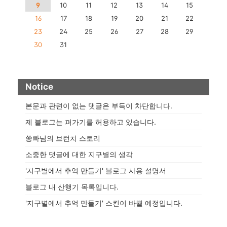
9
10
11
12
13
14
15
사로 하산하여 시내버스로 원
16
17
18
19
20
21
22
주 시내까지 나가서 택시 타고
23
24
25
26
27
28
29
금대분소까지 이동 차량 회수
하면 되고요. 남에서 북으로 종
30
31
주 시. 금대리보다는 성남..
Notice
본문과 관련이 없는 댓글은 부득이 차단합니다.
제 블로그는 퍼가기를 허용하고 있습니다.
쏭빠님의 브런치 스토리
소중한 댓글에 대한 지구별의 생각
'지구별에서 추억 만들기' 블로그 사용 설명서
블로그 내 산행기 목록입니다.
'지구별에서 추억 만들기' 스킨이 바꿜 예정입니다.