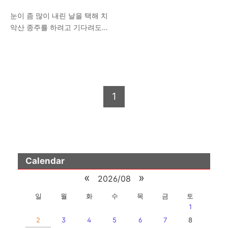
악산 종주
눈이 좀 많이 내린 날을 택해 치
악산 종주를 하려고 기다려도
이번 겨울에는 눈이 별로입니
다. 이러다가 겨울 다 지나가겠
다 싶어 설날 연휴 둘째 날에 다
녀왔네요. 대구에서 새벽에 출
발하여 금대리 입구 도착하니 7
1
시 30분. 일단 아침을 먹어야겠
기에 다시 원주 시내로 들어가
서 김밥 분식에서 육개장 한 그
릇 하고... 차를 되돌여 국립공
원 금대분소 주차장에 도착하
여 신발 끈 묶고 나니 8시 30
Calendar
분.. 출발. 자가 차량 치악산 종
«
»
2026/08
주. 치악산 종주는 북에서 남으
로 하는 게 조금 편하지만 남쪽
일
월
화
수
목
금
토
에는 대중교통이 불편하여 차
1
량 회수가 쉽지 않습니다. 금대
2
3
4
5
6
7
8
분소에 주차하고 종주 후 구룡