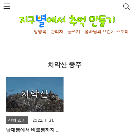
본문 바로가기
방명록
관리자
글쓰기
쏭빠님의 브런치 스토리
치악산 종주
산행 일기
2022. 1. 31.
남대봉에서 비로봉까지 치