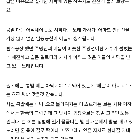
같은 비중으로 칠갑산 자락에 있는 장곡사도 찬찬히 둘러 보았구
요.
콩밭 매는 아낙네야... 로 시작하는 노래 가사가 아마도 칠갑산을
가장 많이 알린 일등공신이 아닐까 생각됩니다.
빤스공장 했던 주병진과 이름이 비슷한 주병선이란 가수가 불렀는
데 애잔하고 슬픈 멜로디와 가사가 아직도 많은 이들의 사랑을 받
고 있는 노래입니다.
원곡에는 '콩밭 메는 아낙네야..'로 되어 있는데 '메는'이 아니고 '매
는'으로 써야 맞을것 같습니다.
사실 콩밭매는 아낙..으로 불리워지는 이 스토리는 보는 사람 입장
에서는 한폭의 그림인데 그 당사자 입장으로는 정말 고역인 노동
입니다. 한 여름 땡볕에 열기 풀풀나는 밭 한가운데서 밭을 매고 있
노라면 온 몸에 절로 땀이나고 쪼그리고 앉은 자세로 한나절 지내