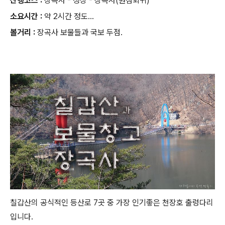
산행코스 :
장곡사 - 정상 - 장곡사(원점회귀)
소요시간 :
약 2시간 정도...
볼거리 :
장곡사 보물들과 국보 두점.
칠갑산의 공식적인 등산로 7곳 중 가장 인기좋은 천장호 출렁다리
입니다.