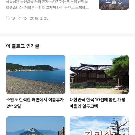
국립공원 능선길을 거의 혼자 독차지하는 행운의 산행을
웅석봉 정상(1,099m)까지는 불과 500여m만 오르면 되
하였습니다. 거의 전구간이 그저께 내린 눈으로 소복히 덮
기 때문에 산행도 수월코 능선을 타고 가는 코스라 조망도
여있고 눈길 밑으로는 모두 꽁꽁 얼어있어 걷기에 정말 힘
좋기 때문입니다. 근데 자가차량으로 산행을 할려면 아무
18
16
2018. 2. 25.
이 들었지만 발자국 전혀없는 탐스러운 눈길 위를 내 발자
래도 원점회귀를 해야하기 때문에 내리마을에서 산행을 시
국만 남기며 걷는다는게 여간 행복하지 않았습니다. 그것
작하는 원점회귀하는 코스를 많이 이용합니..
도 소백산 국립공원에서.. 소백산 산행은 비로봉 정상에서
국망봉을 잇거나, 연화봉으로 연결되는 능선산행이 가장
인기있는 코스인데 이런 인기 구간과는 무관한 도솔봉은
이 블로그 인기글
소백산 국립공원에 속해져 있으면서도 찾는 이들이 거의
없는 곳입니다. 다만 백두대간이 지나가는 주능선 코스로
서 대간길을 걷는 이들은 무조건 꼭 밟고 가야하는 구간이
구요. 도솔봉(兜率峯)은 높이 1,314m로서 소백산 국립공
원에서 비로봉, 국망봉, 연화봉(1,2봉포함) 다음으..
소안도 한적한 해변에서 여름휴가
대한민국 한옥 10선에 뽑힌 개평
2박 3일
마을의 일두고택