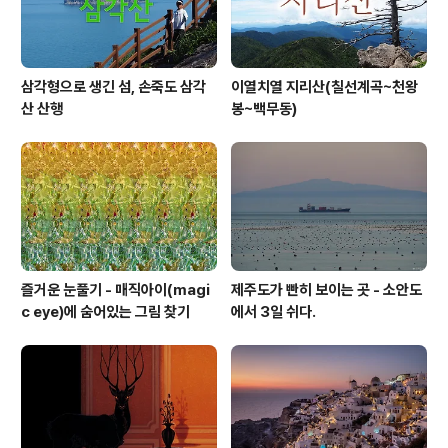
삼각형으로 생긴 섬, 손죽도 삼각
이열치열 지리산(칠선계곡~천왕
산 산행
봉~백무동)
즐거운 눈풀기 - 매직아이(magi
제주도가 빤히 보이는 곳 - 소안도
c eye)에 숨어있는 그림 찾기
에서 3일 쉬다.