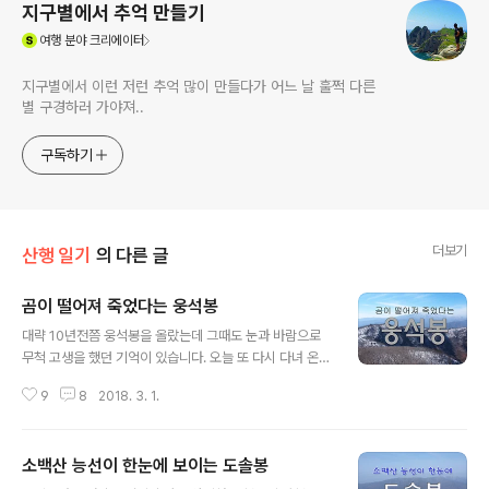
지구별에서 추억 만들기
(새창열림)
여행
분야 크리에이터
지구별에서 이런 저런 추억 많이 만들다가 어느 날 훌쩍 다른
별 구경하러 가야져..
구독하기
더보기
산행 일기
의 다른 글
곰이 떨어져 죽었다는 웅석봉
글 내용
대략 10년전쯤 웅석봉을 올랐는데 그때도 눈과 바람으로
무척 고생을 했던 기억이 있습니다. 오늘 또 다시 다녀 온
웅석봉은 그때와 같이 바람 때문에 아주 고생한 하루였습
9
8
2018. 3. 1.
니다. 바람소리가 환청으로 들릴 정도로 하루 종일 바람 속
에서 헤매다 온 것 같습니다. 웅석봉은 정상 주위가 가팔라
곰이 떨어져 죽었다고 하여 곰바우산, 웅석봉(熊石峰)이
소백산 능선이 한눈에 보이는 도솔봉
라고 하는데 대개의 산행은 밤머리재에서 시작하는 경우가
글 내용
많습니다. 해발 600m의 밤머리재에서 산행을 시작하면