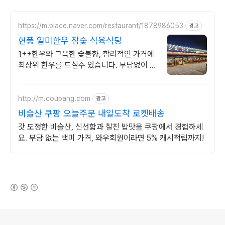
https://m.place.naver.com/restaurant/1878986053
광고
현풍 일미한우 참숯 식육식당
1++한우와 그윽한 숯불향, 합리적인 가격에
최상위 한우를 드실수 있습니다. 부담없이 맛
있게 드시고 즐거운시간 함께하세요.
http://m.coupang.com
광고
비슬산 쿠팡 오늘주문 내일도착 로켓배송
갓 도정한 비슬산, 신선함과 찰진 밥맛을 쿠팡에서 경험하세
요. 부담 없는 백미 가격, 와우회원이라면 5% 캐시적립까지!
(새창열림)
로그 정보