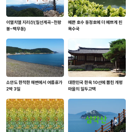
이열치열 지리산(칠선계곡~천왕
예쁜 호수 동정호에 더 예쁘게 핀
봉~백무동)
목수국
소안도 한적한 해변에서 여름휴가
대한민국 한옥 10선에 뽑힌 개평
2박 3일
마을의 일두고택