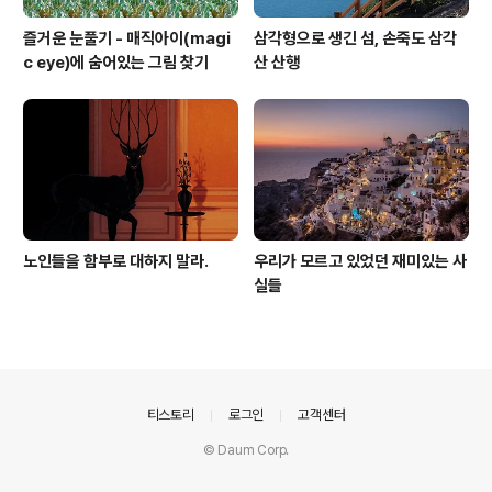
즐거운 눈풀기 - 매직아이(magi
삼각형으로 생긴 섬, 손죽도 삼각
c eye)에 숨어있는 그림 찾기
산 산행
노인들을 함부로 대하지 말라.
우리가 모르고 있었던 재미있는 사
실들
의안내
티스토리
로그인
고객센터
© Daum Corp.