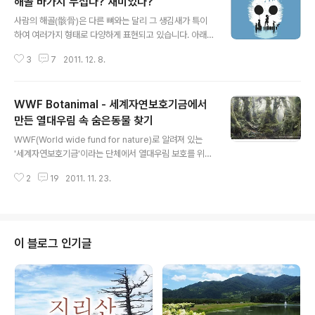
해골 바가지 무섭다? 재미있다?
글 내용
사람의 해골(骸骨)은 다른 뼈와는 달리 그 생김새가 특이
하여 여러가지 형태로 다양하게 표현되고 있습니다. 아래
그림들도 해골 형태의 여러 이미지와 작품들을 모은 것인
3
7
2011. 12. 8.
데요. 괴기와 공포스러운 장면에 자주 등장하는 해골 바가
지를 일러스트레이션으로 만든 것에서는 무섭다기보다는
상상과 흥미가 가미되어 눈을 더 가까이 하여 보게 되는 것
WWF Botanimal - 세계자연보호기금에서
같습니다.
만든 열대우림 속 숨은동물 찾기
글 내용
WWF(World wide fund for nature)로 알려져 있는
'세계자연보호기금'이라는 단체에서 열대우림 보호를 위한
기부금 모금 광고 한편을 소개 합니다. 광고의 제목은 'W
2
19
2011. 11. 23.
WF - Botanimal', Botanimal은 Botanical(식물의)과
Animal(동물)의 합성어로서 설명을 듣지 않아도 의미가
와 닿네요. WWF는 스위스에 본부를 둔 세계 최대의 민간
자연보호단체로서 심볼로는 ChiChi(치치)란 이름의 팬더
곰을 정해두고 있습니다. 기부금 모금 광고 카피로는 다음
이 블로그 인기글
과 같은 설명글이 있네요. Donate to save a tree and
save 875 000 species for free. Rainforests only
cover 7% of our planet but harbor ..