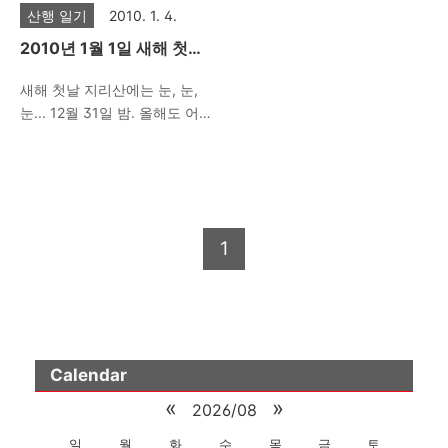
첫 해가 사라졌다는 것입니다.
부터 안전사고의 우려가 있다
산행 일기
2010. 1. 4.
꼭히 사라졌다기보담 묘한 일
고 하여 일출 두시간 전부터(대
2010년 1월 1일 새해 첫날
출이 되어 버렸습니다. 지리산
략 새벽 5시) 입산을 허가하여
지리산 천왕봉 일출 산행
천왕봉의 새해 첫 일출은 대개
주기 때문에 아무리 날고 뛰는
새해 첫날 지리산에는 눈, 눈,
7시 40분쯤 이뤄지고 장엄한
산꾼이라 하여도 천왕봉에 올
눈... 12월 31일 밤. 올해도 어김
아침 여명이 살짝 보이는 순간
라 일출을 보기가 어려워졌는
없이 새해 첫 일출을 맞기 위해
해가 살짝 떠 오르게 되어 있는
데 다행히 올해는 날씨가 포근
지리산으로 달려 갔습니다. 여
데 이번에는 금색빛 해가 떠오
하여 안전사고의 우려가 적다
느해 지금 시간쯤이면 중산리
른 것입니다. 하늘이 어찌 알고
는 점을 감안하여 입산시간을
국립공원 관리소부근은 시장터
이런 수작을 부렸는지 올해 황
당겨 새벽 3시 40분경에 입산
마냥 붐빌것인데 오늘은 조용
금개띠의 그 누런 빛깔의 해가
을 허가하여 주는 배려로 중산
1
합니다. 오후 1시까지 폭설로
동쪽 하늘에 은은하게 솟아 오
리에서 열심히 쉬지 않고 올라
입산이 통제되었고 이제까지는
르면서 자리했는데 이전같은
천왕봉에 7시쯤 도착을 하였습
1월 1일 새해 일출 산행을 위해
큰 환호성은 사라졌지만 어찌
니다. 위낙에 사람들이 많이 찾
새벽 2시에 입산을 허락 하던것
보면 ..
아 오는 바람에..
을 올해 2010년 부터는 새벽 5
시로 늦추는 바람에 많은 이들
Calendar
이 지리산 일출을 포기하였기
«
»
2026/08
때문입니다. 덕분에 조용한 관
리소에서 여직원들이 마련해
일
월
화
수
목
금
토