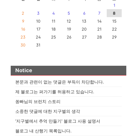
주는 차와 군고구마, 그리고 잡
1
담으로 시간을 보내다가 차에
2
3
4
5
6
7
8
서 잠시 눈을 붙이고 새벽 4시
9
10
11
12
13
14
15
40분이 지나 산행을 시작 하였
16
17
18
19
20
21
22
습니다. 올 겨울 들어 가장 춥다
23
24
25
26
27
28
29
는 날이었지만 일찌감치 각오
를 하고 간 덕분인지 그리 추위
30
31
를 느끼지 못하였습..
Notice
본문과 관련이 없는 댓글은 부득이 차단합니다.
제 블로그는 퍼가기를 허용하고 있습니다.
쏭빠님의 브런치 스토리
소중한 댓글에 대한 지구별의 생각
'지구별에서 추억 만들기' 블로그 사용 설명서
블로그 내 산행기 목록입니다.