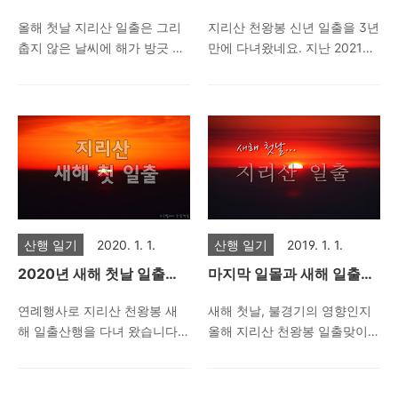
리산 눈꽃
출
올해 첫날 지리산 일출은 그리
지리산 천왕봉 신년 일출을 3년
춥지 않은 날씨에 해가 방긋 예
만에 다녀왔네요. 지난 2021년
쁘게 떠 올랐답니다. 대개 일출
과 2022년은 코로나땜에 통제
을 보면서 멋지다, 장엄하다는
를 해버리는 바람에 가지 못했
표현을 하는데 올해 천왕봉에
구요. 여러 가지로 어수선했던
서 떠 오르는 새해 첫 해는 '예
지난 한 해.. 다사다난(多事多
쁘다'라는 표현이 적절하네요.
難)이라고 표현해야 하나요. 백
그믐날 집에서 출발하여 백무
무동에서 올라서 장터목 1박 하
동에서 올라 장터목여인숙에서
고 천왕봉 일출을 봤는데, 원래
1박 하고 담날 천왕봉 일출 구
계획은 일출 후 세석으로 가면
경한 다음 연하선경과 촛대봉
서 겨울 연하선경 구경하고 한
산행 일기
2020. 1. 1.
산행 일기
2019. 1. 1.
거쳐 세석에서 한신계곡으로
신계곡으로 하산이었는데 일출
2020년 새해 첫날 일출은
마지막 일몰과 새해 일출을
하산했답니다. 마침 그믐날 내
보고 나니 지리산이 온통 미세
지리산 천왕봉에서...
지리산에서 맞다.
린 눈이 지리산을 설경 천국으
먼지로 꽉 들어차 바로 앞의 능
연례행사로 지리산 천왕봉 새
새해 첫날, 불경기의 영향인지
로 만들어 정말 기가막힌 눈꽃
선도 보이지 않을 정도라 곧장
해 일출산행을 다녀 왔습니다.
올해 지리산 천왕봉 일출맞이
구경을 하였구요. 새해가 되나
백무동으로 하산했네요. 대개
이전에는 새해 첫날 당일산행
오신 분들이 꽤 많아졌습니다.
날이 밝으나 변한 게 하나도 없
일출 전에는 어마무시하게 차
으로 중산리에서 새벽에 올랐
세상살이가 힘든 요즘, 뭔가 의
으니 그게 복이 아닐까 생각합
가운 바람이 불어대지만 일출
는데 작년부터는 장터목 1박으
지하고 어딘가 빌고 싶은 마음
니다. 무덤덤한 일상이 얼마나
이 되고 나면 언제 그랬냐는 듯