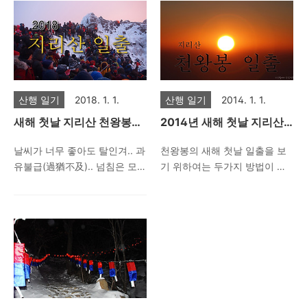
로 변경하였습니다. 아무래도
들이 찬바람 몰아치고 손끝 굳
행복한 일인가..^^ 천왕봉에서
이 바람이 잦아드는데 올해는
시간적 여유가 있으니 덜 피곤
어 아려져오는 매서운 추위속
떠 오르는 해를 보며 빌었던 게
일출 후에도 더욱더 세찬 바람
하고 특히 해발 1,750m 장터목
에서도 이곳 천왕봉까지 올라
있다면, 내년에도 또 오게 해 주
이 몰아쳐 그야말로 지리산 일
에서 맞는 해넘이는 색다른 감
오게 한 것 아닐까요. 늘 뜨는
세요. 산행지 : 지리산 일 시 :
출객들은 혼비백산.. 차가운 바
흥을 주네요. 올해도 장터목 일
해이고 어제의 그 해가 분명한
2023. 12. 3..
람이 몰아치고 온 산은 미세먼
몰은 눈물이 찔끔 날만큼 멋졌
데도 사람들은 의미에 의미를
지..
산행 일기
2018. 1. 1.
산행 일기
2014. 1. 1.
는데 다만 너무 추웠습니다. 으
더하여 오늘 떠오르는 새해 첫
새해 첫날 지리산 천왕봉에
2014년 새해 첫날 지리산
스스...(아는 사람만 아는 바람,
날 저 태양에게 소망을 전하고
는 황금색 해가 떠오르다.
천왕봉 일출 풍경
추위) 올해 들어 가장 추운 경험
있습니다. 그런 수 많은 해맞이
날씨가 너무 좋아도 탈인겨.. 과
천왕봉의 새해 첫날 일출을 보
(2018.1.1)
을 한 것 같네요. 얼굴을 때리는
인파들 중에서 저도 낑겨 있습
유불급(過猶不及).. 넘침은 모
기 위하여는 두가지 방법이 있
매서운 바람에 모처럼 겨울 맛
니다. 다만 저는 빌고 원하는 스
자라는것 보다 못하다는 말인
는데 하나는 천왕봉과 가까운
제대로 즐긴듯 하구요. 지리산
타일이 조금 다르구요. 우선 고
데 전국적으로 일출 보는데는
대피소를 예약하여 전날 산정
일출산행은 새벽에 오르는 당
맙다고, 감사하다고.. 고개를 깊
전혀 지장이 없다는 말에 지리
에 올라 하룻밤 잔 다음 다음날
일 산행보다 장터목 1박 산행이
이 숙입니다. 지난해 이곳에 올
산 천왕봉에는 무지 많은 인파
새벽에 천왕봉에 올라 일출을
좋긴한데 제 개인적으로는 조
라 건강을 기원했습니다. 그 원
가 몰렸는데, 너무 좋은 날씨탓
보는 방법이고 나머지 하나는
금 불편합니다. 대피소에서는
(願)을 고스란히 다 들어 주었
에 산 정상부 기압 차이로 구름
밤중에 올라서 해가 뜨기 전 천
아무리 잘려고 하여도 잠이 오
습니다. 그리하여 올해 다시 이
안개를 가득 몰고와서 운평선
왕봉에 도착하여 일출을 맞이
지 않더라구요. 근데 그것보다
곳에 올라 올 수 있게 되었구요.
(雲平線)위로 떠 오르는 새해
하는 방법입니다. 근데 몇 년 전
다른 이유가 있습니다. 씻지..
이런 엄청난 감사함....