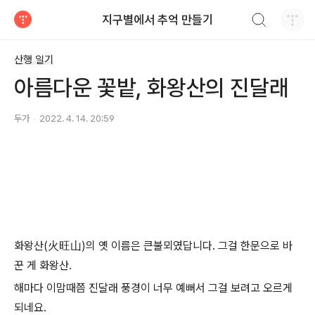
검색하기
지구별에서 추억 만들기
티스토리
산행 일기
아름다운 꽃밭, 화왕산의 진달래
두가
2022. 4. 14. 20:59
화왕산(火旺山)의 옛 이름은 큰불뫼였답니다. 그걸 한문으로 바
꾼 게 화왕산.
해마다 이맘때쯤 진달래 풍경이 너무 예뻐서 그걸 보려고 오르게
되네요.