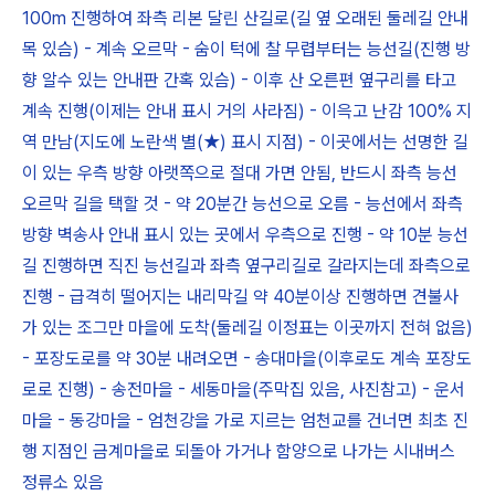
100m 진행하여 좌측 리본 달린 산길로(길 옆 오래된 둘레길 안내
목 있슴) - 계속 오르막 - 숨이 턱에 찰 무렵부터는 능선길(진행 방
향 알수 있는 안내판 간혹 있슴) - 이후 산 오른편 옆구리를 타고
계속 진행(이제는 안내 표시 거의 사라짐) - 이윽고 난감 100% 지
역 만남(지도에 노란색 별(★) 표시 지점) - 이곳에서는 선명한 길
이 있는 우측 방향 아랫쪽으로 절대 가면 안됨, 반드시 좌측 능선
오르막 길을 택할 것 - 약 20분간 능선으로 오름 - 능선에서 좌측
방향 벽송사 안내 표시 있는 곳에서 우측으로 진행 - 약 10분 능선
길 진행하면 직진 능선길과 좌측 옆구리길로 갈라지는데 좌측으로
진행 - 급격히 떨어지는 내리막길 약 40분이상 진행하면 견불사
가 있는 조그만 마을에 도착(둘레길 이정표는 이곳까지 전혀 없음)
- 포장도로를 약 30분 내려오면 - 송대마을(이후로도 계속 포장도
로로 진행) - 송전마을 - 세동마을(주막집 있음, 사진참고) - 운서
마을 - 동강마을 - 엄천강을 가로 지르는 엄천교를 건너면 최초 진
행 지점인 금계마을로 되돌아 가거나 함양으로 나가는 시내버스
정류소 있음