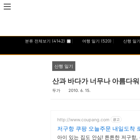
본문 바로가기
분류 전체보기
(4142)
여행 일기
(520)
산행 일
산행 일기
산과 바다가 너무나 아름다워라
두가
2010. 6. 15.
http://www.coupang.com
광고
저구항 쿠팡 오늘주문 내일도착 
아이 있는 집도 안심! 튼튼한 저구항