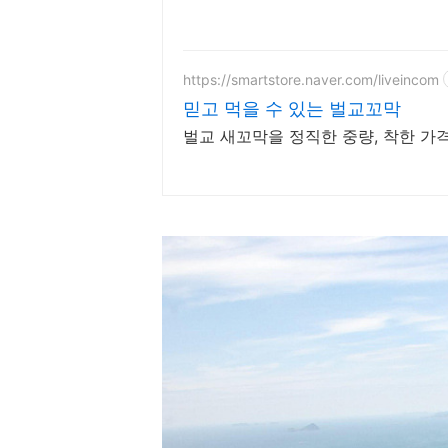
https://smartstore.naver.com/liveincom
믿고 먹을 수 있는 벌교꼬막
벌교 새꼬막을 정직한 중량, 착한 