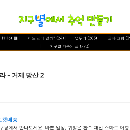
기
(1116)
어느 산에 갈까?
(24)
넋두리
(283)
글과 그림
(3
지구별 가족의 글
(773)
 - 거제 망산 2
로켓배송
, 쿠팡에서 만나보세요. 바쁜 일상, 귀찮은 환수 대신 스마트 어