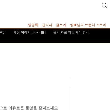
방명록
관리자
글쓰기
쏭빠님의 브런치 스토리
90)
세상 이야기
(837)
유익 자료 약간 재미
(175)
항으로 여유로운 물멍을 즐겨보세요.