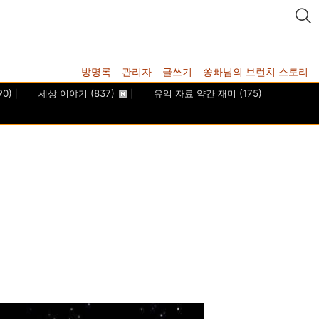
방명록
관리자
글쓰기
쏭빠님의 브런치 스토리
90)
세상 이야기
(837)
유익 자료 약간 재미
(175)