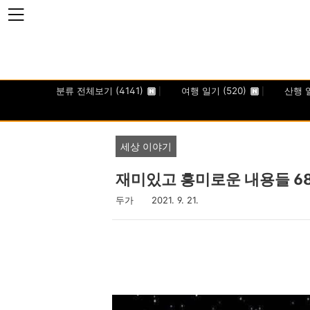
본문 바로가기
분류 전체보기
(4141)
여행 일기
(520)
산행 
세상 이야기
재미있고 흥미로운 내용들 68
두가
2021. 9. 21.