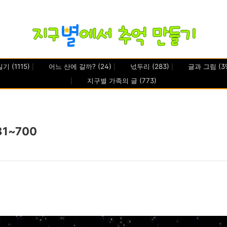
일기
(1115)
어느 산에 갈까?
(24)
넋두리
(283)
글과 그림
(3
지구별 가족의 글
(773)
1~700