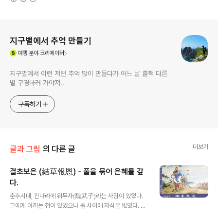
로그 정보
지구별에서 추억 만들기
(새창열림)
여행
분야 크리에이터
지구별에서 이런 저런 추억 많이 만들다가 어느 날 훌쩍 다른
별 구경하러 가야져..
구독하기
더보기
글과 그림
의 다른 글
결초보은 (結草報恩) - 풀을 묶어 은혜를 갚
다.
글 내용
춘추시대, 진나라에 위무자(魏武子)라는 사람이 있었다.
그에게 아끼는 첩이 있었으나 둘 사이에 자식은 없었다. 위
무자가 병이 들어 눕자 본처의 아들인 위과(魏顆)에게 말