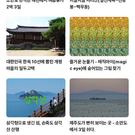
소안도 한적한 해변에서 여름휴가
이열치열 지리산(칠선계곡~천왕
2박 3일
봉~백무동)
대한민국 한옥 10선에 뽑힌 개평
즐거운 눈풀기 - 매직아이(magi
마을의 일두고택
c eye)에 숨어있는 그림 찾기
삼각형으로 생긴 섬, 손죽도 삼각
제주도가 빤히 보이는 곳 - 소안도
산 산행
에서 3일 쉬다.