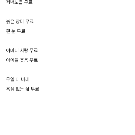
저녁노을 무료
붉은 장미 무료
흰 눈 무료
어머니 사랑 무료
아이들 웃음 무료
무얼 더 바래
욕심 없는 삶 무료