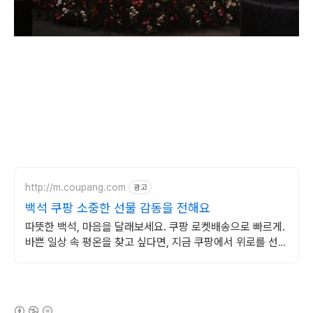
http://m.coupang.com
광고
백석 쿠팡 소중한 선물 감동을 전해요
따뜻한 백석, 마음을 달래보세요. 쿠팡 로켓배송으로 빠르게.
바쁜 일상 속 평온을 찾고 싶다면, 지금 쿠팡에서 위로를 선물
하세요.
(새창열림)