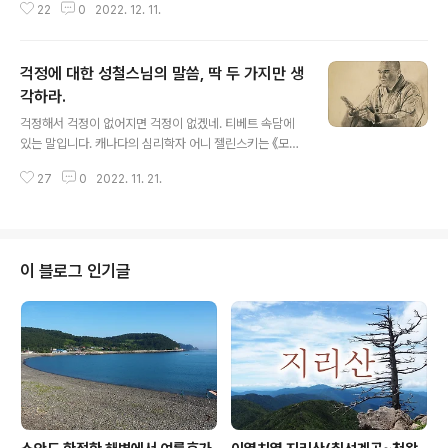
22
0
2022. 12. 11.
했다. “첩이 아직 젊으니 내가 죽거든 다른 곳에 시집보내
도록 해라.” 그런데 병이 깊어지자 말을 바꾸었다. “나를 묻
을 때 첩도 함께 묻어라.” 아버지가 돌아가시자 위과는 난
걱정에 대한 성철스님의 말씀, 딱 두 가지만 생
감했다. 처음에는 시집보내라고 했다가 다시 자신과 함께
묻으라고 유언을 바꾸었기 때문이다. 한동안 고민하던 그
각하라.
글 내용
는 결국 첩을 살려 주어 다른 곳으로 시집보냈다. 그 이유를
걱정해서 걱정이 없어지면 걱정이 없겠네. 티베트 속담에
묻자 이렇게 대답했다. “병이 깊어지면 생각이 흐려지기 마
있는 말입니다. 캐나다의 심리학자 어니 젤린스키는 《모르
련이오. 정신이 맑을 때 아버지가 처음 남긴 유언을 따르는
고 사는 즐거움》이란 책에서 이렇게 표현했는데요. 우리 인
게 옳다고 생각하오. 그 뒤, 진나라가 다른 나라에게 침략당
27
0
2022. 11. 21.
생에서 96%의 걱정거리는 쓸데없는 것들이라면서 우리가
하자 위과는 군대를 거느..
가진 걱정거리의 40%는 절대 일어나지 않을 일들이며, 3
0%는 이미 일어난 사건들이고, 22%는 사소한 것들, 나머
지 4%만이 우리가 바꿀 수 없는 것들이다.라고 합니다. 여
기 숫자에서 남는 나머지 4%만이 우리가 고민하고 대처해
이 블로그 인기글
야 할 진짜 걱정거리라고 합니다. 걱정이 많아지면 삶의 가
치도 파괴되고 일상이 흐트러지게 됩니다. 그러나 참으로
딱한 것은 이런 내용을 아무리 이해하더라도 걱정은 늘 내
맘속에 남아있다는 점입니다. 이때 니체의 말이 떠 오르는
데 그는 '인간은 죽을때까정 커다..