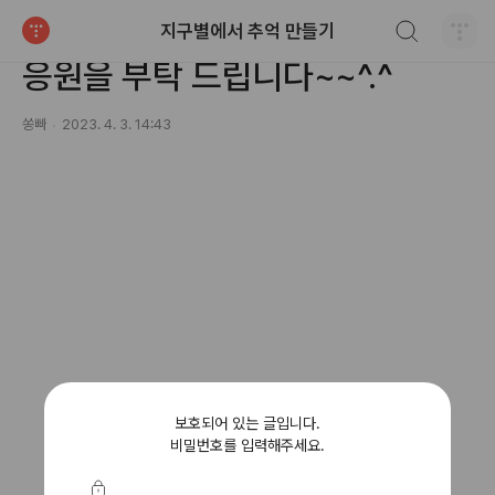
검색하기
지구별에서 추억 만들기
지구별 가족의 글
티스토리
응원을 부탁 드립니다~~^.^
쏭빠
2023. 4. 3. 14:43
보호되어 있는 글입니다.
비밀번호를 입력해주세요.