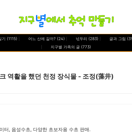
일기
(1115)
어느 산에 갈까?
(24)
넋두리
(283)
글과 그림
(3
지구별 가족의 글
(773)
 역활을 했던 천정 장식물 - 조정(藻井)
이터, 음성수초, 다양한 초보자용 수초 판매.