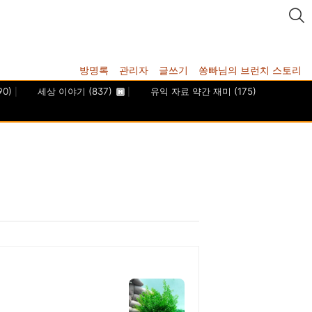
방명록
관리자
글쓰기
쏭빠님의 브런치 스토리
90)
세상 이야기
(837)
유익 자료 약간 재미
(175)