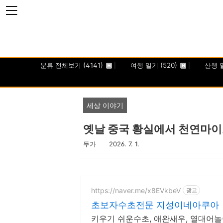
본문 바로가기
분류 전체보기
(4141)
여행 일기
(520)
산행 
세상 이야기
옛날 중국 황실에서 천연마이크
두가
2026. 7. 1.
https://naver.me/x8EVkbeV
광고
초보자수초전문 지성이네아쿠아
키우기 쉬운수초, 애완새우, 열대어놀