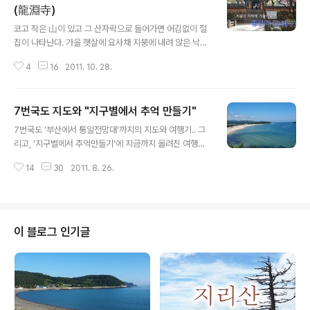
(龍淵寺)
글 내용
코고 작은 山이 있고 그 산자락으로 들어가면 어김없이 절
집이 나타난다. 가을 햇살에 요사채 지붕에 내려 앉은 낙엽
이 반짝 빛나고, 하얀 고무신을 신은 공양주(供養主)보살
4
16
2011. 10. 28.
이 종종 걸음으로 뒷뜰을 거쳐 지나간다. 계곡에서 불어 오
는 약한 바람결에 절밥 내음이 느껴진다. 바람이 한켠으로
몰아 논 대웅전 앞 낙엽을 보고 있으니 가슴 속에서도 무엇
7번국도 지도와 "지구별에서 추억 만들기"
인가 떨어지는 듯 허전하다. 부처님을 만나러 용연사(龍淵
글 내용
寺)에 갔는데 수능100일 기도를 위한 커다란 플래카드가
7번국도 '부산에서 통일전망대'까지의 지도와 여행기.. 그
먼저 반긴다. 사월 초파일 등(燈)값과 함께 가장 벌이가 좋
리고, '지구별에서 추억만들기'에 지금까지 올려진 여행기
은 프로젝트임에는 틀림 없지만 이걸 대웅전 처마 밑이나
를 이미지맵으로 만들어 한 곳에서 찾아 갈 수 있게 해 놓았
절집 입구에 떡하니 달아 둔 것은 너무 속 보인다. 우리나라
14
30
2011. 8. 26.
습니다. 클릭하면 본문에 링크됩니다.여행이라는 것은 3등
절집들이 대개가 그러하지만 유유한 사찰의 본디맛을 즐기
분으로 나눠져서 즐거움을 얻는데, 첫째는 준비하고 계획
는 이들한테는 너무나 거추장스러..
하면서 얻고, 두번째는 여행을 떠나 보고 느끼며 얻고, 마지
막으로 여행의 추억을 되새김하는 여운을 즐기는 것이 아
닐까 합니다. 맨 뒤에 얻는 여행의 즐거움을 한 눈에 볼 수
이 블로그 인기글
있게끔 정리한 것이니 두가의 추억 만들기에 동행하셔서
같이 즐겨 주시면 고맙겠습니다. 아래 올려둔 詩처럼 人生
은 결국 추억을 만들어 가는 여행길이 아닐까요? 권력과 탐
욕도 마지막엔 모두 내려 놓고 빈손으로 가야 하는 인생..소
소한 기쁨으로 오늘 하루를 웃고 ..