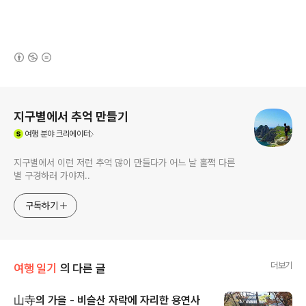
(새창열림)
로그 정보
지구별에서 추억 만들기
(새창열림)
여행
분야 크리에이터
지구별에서 이런 저런 추억 많이 만들다가 어느 날 훌쩍 다른
별 구경하러 가야져..
구독하기
더보기
여행 일기
의 다른 글
山寺의 가을 - 비슬산 자락에 자리한 용연사