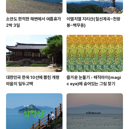
소안도 한적한 해변에서 여름휴가
이열치열 지리산(칠선계곡~천왕
2박 3일
봉~백무동)
대한민국 한옥 10선에 뽑힌 개평
즐거운 눈풀기 - 매직아이(magi
마을의 일두고택
c eye)에 숨어있는 그림 찾기