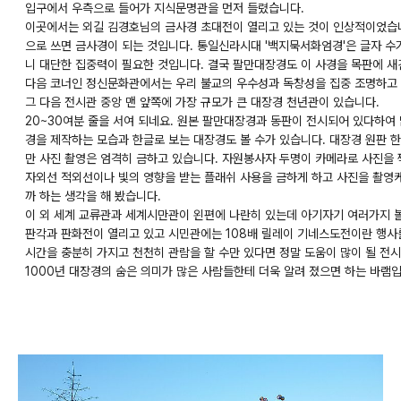
입구에서 우측으로 들어가 지식문명관을 먼저 들렸습니다.
이곳에서는 외길 김경호님의 금사경 초대전이 열리고 있는 것이 인상적이었습니
으로 쓰면 금사경이 되는 것입니다. 통일신라시대 '백지묵서화엄경'은 글자 수가
니 대단한 집중력이 필요한 것입니다. 결국 팔만대장경도 이 사경을 목판에 새
다음 코너인 정신문화관에서는 우리 불교의 우수성과 독창성을 집중 조명하고 
그 다음 전시관 중앙 맨 앞쪽에 가장 규모가 큰 대장경 천년관이 있습니다.
20~30여분 줄을 서여 되네요. 원본 팔만대장경과 동판이 전시되어 있다하여
경을 제작하는 모습과 한글로 보는 대장경도 볼 수가 있습니다. 대장경 원판 
만 사진 촬영은 엄격히 금하고 있습니다. 자원봉사자 두명이 카메라로 사진을 
자외선 적외선이나 빛의 영향을 받는 플래쉬 사용을 금하게 하고 사진을 촬영
까 하는 생각을 해 봤습니다.
이 외 세계 교류관과 세계시만관이 왼편에 나란히 있는데 아기자기 여러가지
판각과 판화전이 열리고 있고 시민관에는 108배 릴레이 기네스도전이란 행사
시간을 충분히 가지고 천천히 관람을 할 수만 있다면 정말 도움이 많이 될 전시
1000년 대장경의 숨은 의미가 많은 사람들한테 더욱 알려 졌으면 하는 바램입