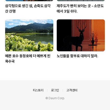
삼각형으로 생긴 섬, 손죽도 삼각
제주도가 빤히 보이는 곳 - 소안도
산 산행
에서 3일 쉬다.
예쁜 호수 동정호에 더 예쁘게 핀
노인들을 함부로 대하지 말라.
목수국
의안내
티스토리
로그인
고객센터
© Daum Corp.