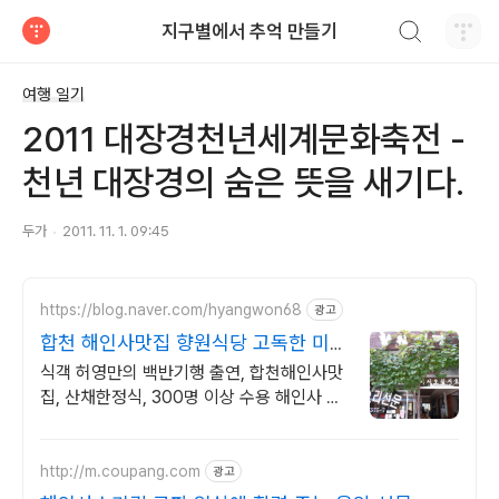
검색하기
지구별에서 추억 만들기
티스토리
여행 일기
2011 대장경천년세계문화축전 -
천년 대장경의 숨은 뜻을 새기다.
두가
2011. 11. 1. 09:45
https://blog.naver.com/hyangwon68
광고
합천 해인사맛집 향원식당 고독한 미식
가도 다녀간 맛집
식객 허영만의 백반기행 출연, 합천해인사맛
집, 산채한정식, 300명 이상 수용 해인사 향
원식당에서 건강한 한끼로 힐링하세요
http://m.coupang.com
광고