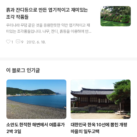
하는 것인데 이건 약간 예외적으로 재미있는 소재를 응용
흙과 잔디등으로 만든 엽기적이고 재미있는
하여 만든것 같습니다. 유럽 여러나라에서 전시를 하곤 하
지만 주로 런던에다 많이 설치하곤 하네요. 이건 작품의 소
조각 작품들
글 내용
재는 부엌에서 흔히 볼 수 있는 거름망채입니다. 국수를 삶
우리나라 무덤 같은 것을 응용한듯한 약간 엽기적이고 재
아서 건져낼때나 나물을 데칠때도 사용 하는 흔히 망채라
미있는 조각품들입니다. 나무, 잔디, 흙등을 이용하여 만들
부르는... 아무튼 그물로 된 그릇입니다. 이것에다가 사람의
었습니다. 작품들은 모두 자연친화적이라 계절이나 날씨등
얼굴 윤곽을 만들어 거리나 벽에다 실루엣으로 작품을 만
1
9
2012. 6. 18.
에 의하여 모양이 달라보인다는 점이 재미있습니다. 사진
드는 것입니다. 아..
바로 아래 닉네임은 촬영자입니다. 출처는 대개가 flickr입
니다. Dominic's pics 조각가 캐스린 요르단(Kathryn J
ordan)의 작품. 영국에 있는 성 베드로 교회(St. Peter's)
에 있습니다. Magalie L'Abbé 밴쿠버 Van Dusen Bot
이 블로그 인기글
anical Gardens Dominic's pics 손바닥 가운데서 자
라는 나무.. 지구환경의 미래는 우리 인간의 손에 의하여 결
정된다는 메시지로 만든 것이라 하는데 위치는 ?? Shira
Golding 아이슬란드 ..
소안도 한적한 해변에서 여름휴가
대한민국 한옥 10선에 뽑힌 개평
2박 3일
마을의 일두고택