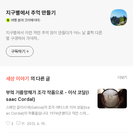
지구별에서 추억 만들기
(새창열림)
여행
분야 크리에이터
지구별에서 이런 저런 추억 많이 만들다가 어느 날 훌쩍 다른
별 구경하러 가야져..
구독하기
더보기
세상 이야기
의 다른 글
부엌 거름망채가 조각 작품으로 - 이삭 코달(I
saac Cordal)
글 내용
스페인 갈리시아(Galicia)의 조각 아티스트 이삭 코달(Isa
ac Cordal)의 작품들입니다. 1974년생이고 약간 스마트
하게 생긴 남성예술가네요. 아래 작품 시리즈 제목은 'Ce
3
11
2012. 6. 19.
ment bleak'입니다. 이 작가의 작품 주특기는 원래 이런
것이 아니고 자잘한 조각작품을 삭막한 거리 곳곳에 설치