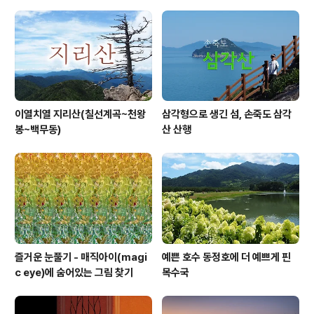
이열치열 지리산(칠선계곡~천왕
삼각형으로 생긴 섬, 손죽도 삼각
봉~백무동)
산 산행
즐거운 눈풀기 - 매직아이(magi
예쁜 호수 동정호에 더 예쁘게 핀
c eye)에 숨어있는 그림 찾기
목수국