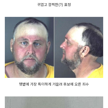
귀엽고 깜찍한(?) 표정
햇볕에 가장 특이하게 거을려 후보에 오른 죄수