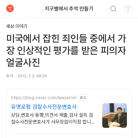
검색하기
지구별에서 추억 만들기
티스토리
세상 이야기
미국에서 잡힌 죄인들 중에서 가
장 인상적인 평가를 받은 피의자
얼굴사진
두가
2012. 7. 2. 08:29
https://blog.naver.com/lawyerrim
광고
유명로펌 검찰수사전문변호사
상담,변호사 동행,의견서 제출,검사 설득 검
찰수사전문변호사가 사무장없이직접 합니다
금감원출신,법원장검사장 법사위국회의원출
신등 70여명전문가협업가능