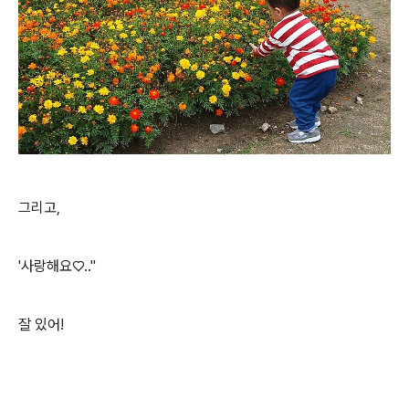
그리고,
'사랑해요♡.."
잘 있어!