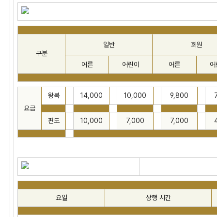
일반
회원
구분
어른
어린이
어른
어
왕복
14,000
10,000
9,800
요금
편도
10,000
7,000
7,000
요일
상행 시간