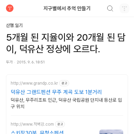
검색하기
지구별에서 추억 만들기
티스토리
산행 일기
5개월 된 지율이와 20개월 된 담
이, 덕유산 정상에 오르다.
두가
2015. 9. 6. 18:51
http://www.grandp.co.kr
광고
덕유산 그랜드펜션 무주 계곡 도보 1분거리
덕유산, 무주리조트 인근, 덕유산 국립공원 단지내 등산로 입
구 위치
http://www.적벽강.com
광고
스키장30분, 무청소펜션