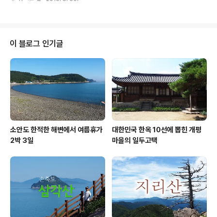
랑산입니다. 원래는 동네 뒷산의 이름없는 무명봉이었는데
을 길, 산길, 들길로 이어져 여유와 느림의..
1999년 이 곳 동네인 사기막리 앞을 흘러 내리는 용추골
의 용추폭포 위에서 기이하게 생긴 연리목이 발견되고 나
서 괴산군에서는 이를 사랑나무라고 하고 이 산을 사랑산
으로 이름을 변경하였습니다. 이 사랑산 인근에는 속리산
이 블로그 인기글
자락의 유명산들과 칠보산, 군자산, 대야산등의 명산들이
많은데 이들을 재치고 유명세를 이어가고 있는 곳입니다.
한 그루의 나무 때문에 바꿘 사랑산이란 이름 때문에... 이
곳과 비슷하게 무명산에서 이름을 지어 전국구 명산이 된
곳 중 가평의 연인산도 있습니다. 사랑산은 ..
소안도 한적한 해변에서 여름휴가
대한민국 한옥 10선에 뽑힌 개평
2박 3일
마을의 일두고택