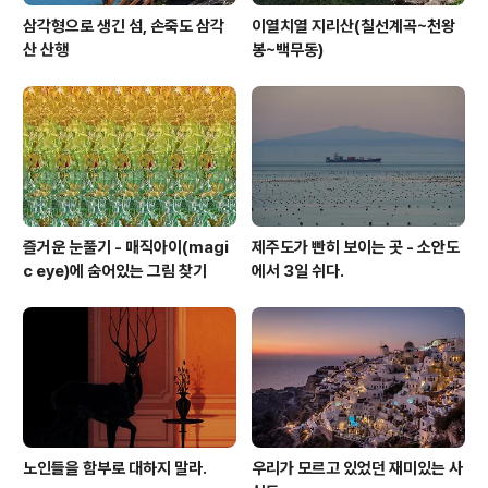
삼각형으로 생긴 섬, 손죽도 삼각
이열치열 지리산(칠선계곡~천왕
산 산행
봉~백무동)
즐거운 눈풀기 - 매직아이(magi
제주도가 빤히 보이는 곳 - 소안도
c eye)에 숨어있는 그림 찾기
에서 3일 쉬다.
노인들을 함부로 대하지 말라.
우리가 모르고 있었던 재미있는 사