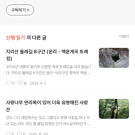
구독하기
더보기
산행 일기
의 다른 글
지리산 둘레길 8구간 (운리 - 백운계곡 트래
킹)
글 내용
2015년 여름의 말미에 시원한 계곡 트래킹을 다녀 왔습니
다. 지리산 둘레길 8구간인 운리~덕산구간 중에서 백운계
곡 상류지점에서는 둘레길을 버리고 계곡 트래킹을 하였습
17
16
2015. 9. 1.
니다. 계곡 옆으로 하산하는 길이 매우 잘 나 있지만 완전
맑고 멋진 계곡의 암반을 타고 내려오는 트래킹은 약간 위
험하지만 조금만 주의하면서 내려갈 바위 길목들을 잘 찾
사랑나무 연리목이 있어 더욱 유명해진 사랑
아서 이동한다면 이보다 더한 스릴감은 없을 것입니다. 우
리나라 여러곳의 계곡을 다녀 봐지만 이렇게 맑고 물때끼
산
글 내용
지 않은 청청 계곡은 참 드문 곳인데 정말 아름답기도 하거
산도 그리 대단하지는 않고 그렇다고 유명 사찰을 하나 끼
니와 계곡 전체가 한폭의 그림으로서 트래킹으로 내려 가
고 있는 것도 아닌 별 볼일 없었던 산이 어느날부터인가 산
면서도 연신 주위의 경관을 둘러 보느라 발걸음이 쉽게 떨
꾼들 사이에 유명세를 타버린 곳이 있는데 충북 괴산의 사
어지지 않는 곳입니다. 지리산 둘레길이 논과 밭, 그리고 마
11
12
2015. 8. 30.