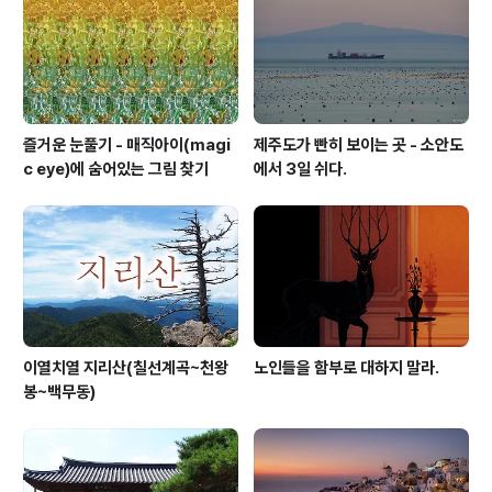
즐거운 눈풀기 - 매직아이(magi
제주도가 빤히 보이는 곳 - 소안도
c eye)에 숨어있는 그림 찾기
에서 3일 쉬다.
이열치열 지리산(칠선계곡~천왕
노인들을 함부로 대하지 말라.
봉~백무동)