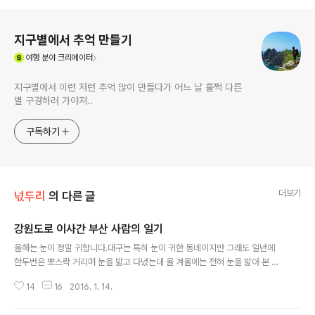
로그 정보
지구별에서 추억 만들기
(새창열림)
여행
분야 크리에이터
지구별에서 이런 저런 추억 많이 만들다가 어느 날 훌쩍 다른
별 구경하러 가야져..
구독하기
더보기
넋두리
의 다른 글
강원도로 이사간 부산 사람의 일기
글 내용
올해는 눈이 정말 귀합니다.대구는 특히 눈이 귀한 동네이지만 그래도 일년에
한두번은 뽀스락 거리며 눈을 밟고 다녔는데 올 겨울에는 전혀 눈을 밟아 본 일
이? 없네유....우리 동네 개천 옆에는 아파트 그늘에 가려 늘 응달이 되는 이면도
14
16
2016. 1. 14.
로가 있는데 이곳은 초 겨울에 눈이 내리면 꽁꽁 얼어서 겨울 내내 빙판길이라
아이들이나 연세드신 분들은 아주 위험한데 아직까지 완전 말짱하여 어쩜 다행