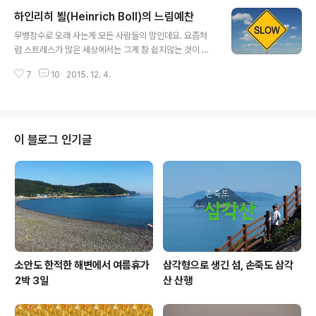
이란 생각이 들구요. 근데 ..아잉게 아니라..한 겨울에 산을 찾는 겨울山 마니아
하인리히 뵐(Heinrich Boll)의 느림예찬
들은 완전 슬프네유...ㅠㅠ눈이 업슈... 山에....다행히 어제도 오늘도 어딘가 눈
글 내용
이 내렸다고 하는데 ...뭐니뭐니 해도 겨울의 묘미는 함빡 쏫아져 내린 눈이 아닐
무병장수로 오래 사는게 모든 사람들의 맘인데요. 요즘처
까 합니다. 날궂이라는 말... 아세요?(비, 눈, 태풍 등 날씨의 변화에 민감하..
럼 스트레스가 많은 세상에서는 그게 참 쉽지않는 것이 현
실입니다. 간혹 시골에 내려가면 묘한 생각을 하게 되는데
7
10
2015. 12. 4.
요. 요즘 시골에 가 보면 거의 노인분들입니다. 연세가 적게
는 70대 초반부터 많게는 90대까지.. 대개 80세 전후가
가장 많으신 것 같습니다. 물론 시골이라도 다 같지는 않겠
지만... 근데 이 분들의 과거를 살짝 되집어 보면, 정말 고생
많이 한 세대입니다. 시골에 살면서 평생 한 일이라고는 농
이 블로그 인기글
사가 전부인데 요즘처럼 기계화가 전혀 안 되어 있던 시절
의 농사는 지금과는 비교가 되지 않는 끔찍한 노동이었습
니다. 그리고, 시골의 환경이 좋다고는 하지만 옛날의 시골
은 위생 상태도 아주 엉망이었구요. 그런 고된 노동과 열악
한 위생환경 속에서 평생을..
소안도 한적한 해변에서 여름휴가
삼각형으로 생긴 섬, 손죽도 삼각
2박 3일
산 산행