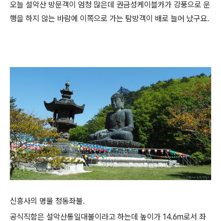
오늘 설악산 방문객이 엄청 많은데 권금성케이블카가 강풍으로 운
행을 하지 않는 바람에 이쪽으로 가는 탐방객이 배로 늘어 났구요.
신흥사의 명물 청동좌불.
공식직함은 설악산통일대불이라고 하는데 높이가 14.6m로서 좌