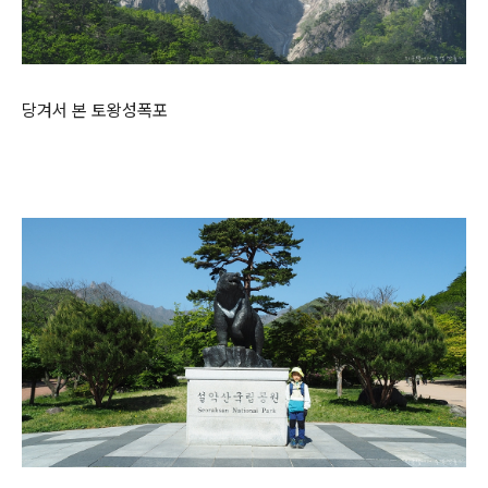
당겨서 본 토왕성폭포