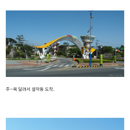
주~욱 달려서 설악동 도착.