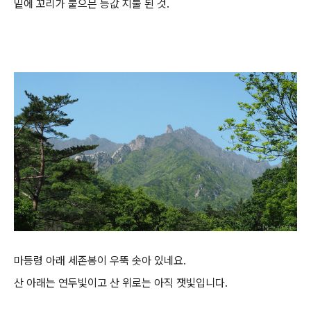
밑에 꼬리가 붙으믄 등값 지불 된 것.
마등령 아래 세존봉이 우뚝 솟아 있네요.
산 아래는 연두빛이고 산 위로는 아직 잿빛입니다.