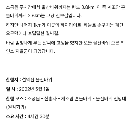
소공원 주차장에서 울산바위까지는 편도 3.8km. 이 중 계조암 흔
들바위까지 2.8km는 그냥 산보길입니다.
하지만 나머지 1km가 이곳의 하이라이트. 하늘로 솟구치는 계단
오르막에다 후덜덜한 절벽길.
바람 엄청나게 부는 날씨에 고생을 했지만 오늘 울산바위 오른 최
연소 지율군이 되었답니다.
산행지 :
설악산 울산바위
일 시 :
2022년 5월 1일
산행 코스 :
소공원 - 신흥사 - 계조암 흔들바위 - 울산바위 전망대
(원점회귀)
소요 시간 :
4시간 30분