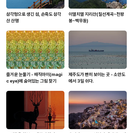
삼각형으로 생긴 섬, 손죽도 삼각
이열치열 지리산(칠선계곡~천왕
산 산행
봉~백무동)
즐거운 눈풀기 - 매직아이(magi
제주도가 빤히 보이는 곳 - 소안도
c eye)에 숨어있는 그림 찾기
에서 3일 쉬다.