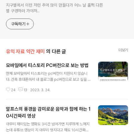
지구별에서 이런 저런 추억 많이 만들다가 어느 날 훌쩍 다른
별 구경하러 가야져..
구독하기
더보기
유익 자료 약간 재미
의 다른 글
모바일에서 티스토리 PC버전으로 보는 방법
글 내용
현재 모바일에서 티스토리는 pc버전이 지원되지 않습니
다. 간혹 휴대폰에서 내 블로그를 pc버전으로 보고 싶을 때
가 있는데 가장 필요할 때가 관리자 화면에 들어가 보는 것
24
13
2023. 3. 24.
이지요. 아래는 모바일에서 티스토리 블로그를 pc버전으
로 보는 방법입니다. 아는 사람은 대개 알고 있는 내용이지
만 혹시 도움이 되는 분도 있겠지요. 모바일에서 티스토리
알프스의 풍경을 감미로운 음악과 함께 하는 1
pc버전으로 보는 방법 1. 크롬(Chrome) 앱 브로우저를
연다. 크롬앱이 깔려 있지 않았다면 스토어에서 다운 받으
0시간짜리 영상
글 내용
면 됩니다. 2. 크롬 검색 엔진은 네이버나 다음으로도 설정
아무리 재미있는 영화도 3시간 넘어가면 지루하게 느껴지
할 수 있는데 저는 구글로 되어 있습니다. 이곳에서 제 블로
는데 유튜브 영상이 지 아무리 멋지다고 해도 10시간짜리
그를 검색합니다. 블로그 이름이 검색이 되지 않는다면 그