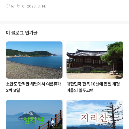
를 한참에 다 감상하기엔 절대(!!) 불가능할 것 같네요. 현재
냥 '티스토리'를 검색해도 됩니다. '지구별에서 추억'을 검
16
0
2023. 3. 14.
유튜브는 최대 12시간까지 업로드가 가능한데 다만 파일
색하니 제 블로그가 나타나..
크기가 256G보다 크지 않아야 한답니다. 이 정도면 어지
간한 건 한방에 업로드가 가능하지유. 근데 유튜브 법이 하
도 자주 바뀌는 바람에 언제 또 달라질지 모른답니다. 제가
유튜브 가입한 게 2010년 1월 2일로 완전 고참급인데 그
이 블로그 인기글
동안 법이 수백 번은 바꿨을 것 같답니다. 한참에 감상하기
엔 도저히 불가능하지만 멋진 알프스의 풍경과 함께 차분
하게 흘러나오는 감미로운 음악에 잠시라고 긴장을 늦추고
스트레스 해소하여 보세요. 스터디, 집중, 휴식에 딱 맞을
것 같은 음악과 함께 현실..
소안도 한적한 해변에서 여름휴가
대한민국 한옥 10선에 뽑힌 개평
2박 3일
마을의 일두고택