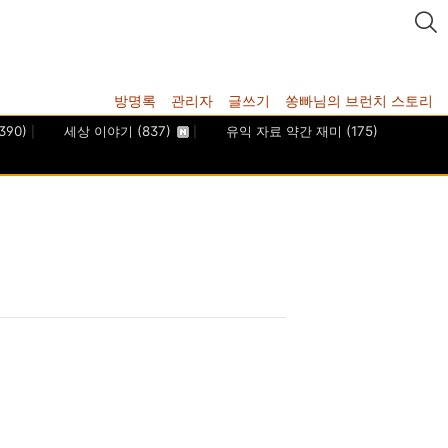
방명록
관리자
글쓰기
쏭빠님의 브런치 스토리
390)
세상 이야기
(837)
유익 자료 약간 재미
(175)