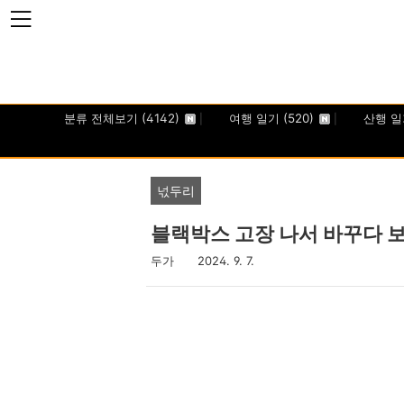
본문 바로가기
분류 전체보기
(4142)
여행 일기
(520)
산행 
넋두리
블랙박스 고장 나서 바꾸다 
두가
2024. 9. 7.