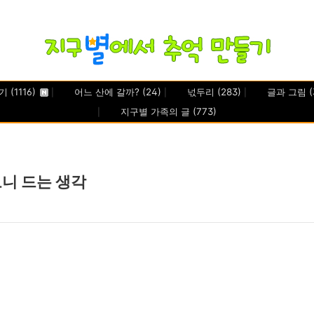
일기
(1116)
어느 산에 갈까?
(24)
넋두리
(283)
글과 그림
(
지구별 가족의 글
(773)
보니 드는 생각