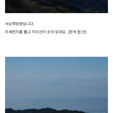
서남쪽방향입니다.
미세먼지를 뚫고 지리산이 솟아 있네요. (흰색 원 안)