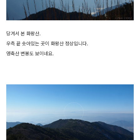
당겨서 본 화왕산.
우측 끝 솟아있는 곳이 화왕산 정상입니다.
영축산 변봉도 보이네요.