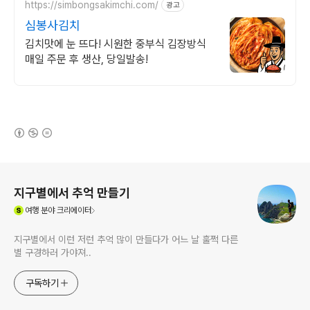
https://simbongsakimchi.com/
광고
심봉사김치
김치맛에 눈 뜨다! 시원한 중부식 김장방식
매일 주문 후 생산, 당일발송!
(새창열림)
로그 정보
지구별에서 추억 만들기
(새창열림)
여행
분야 크리에이터
지구별에서 이런 저런 추억 많이 만들다가 어느 날 훌쩍 다른
별 구경하러 가야져..
구독하기