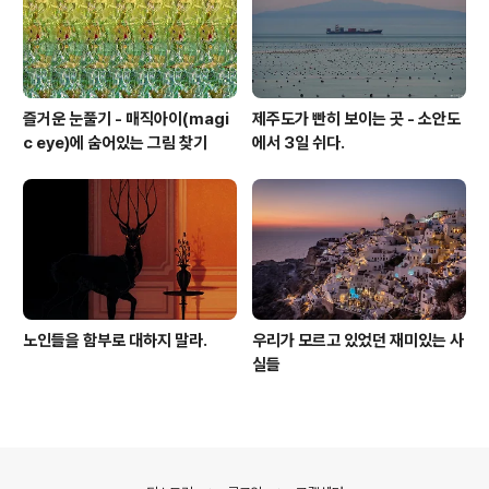
즐거운 눈풀기 - 매직아이(magi
제주도가 빤히 보이는 곳 - 소안도
c eye)에 숨어있는 그림 찾기
에서 3일 쉬다.
노인들을 함부로 대하지 말라.
우리가 모르고 있었던 재미있는 사
실들
의안내