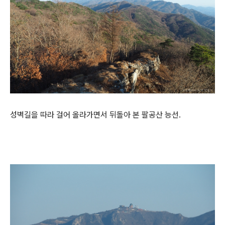
성벽길을 따라 걸어 올라가면서 뒤돌아 본 팔공산 능선.