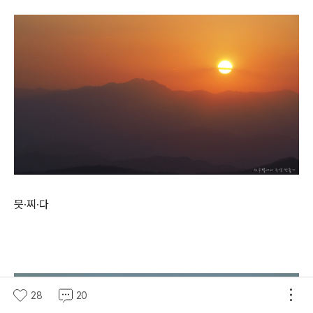
믓·찌·다
28
20