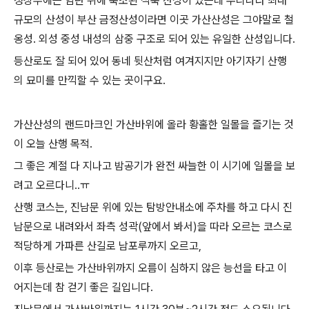
정상부에는 임란 뒤에 축조된 석축 산성이 있는데 우리나라 최대
규모의 산성이 부산 금정산성이라면 이곳 가산산성은 그야말로 철
옹성. 외성 중성 내성의 삼중 구조로 되어 있는 유일한 산성입니다.
등산로도 잘 되어 있어 동네 뒷산처럼 여겨지지만 아기자기 산행
의 묘미를 만끽할 수 있는 곳이구요.
가산산성의 랜드마크인 가산바위에 올라 황홀한 일몰을 즐기는 것
이 오늘 산행 목적.
그 좋은 계절 다 지나고 밤공기가 완전 싸늘한 이 시기에 일몰을 보
려고 오르다니..ㅠ
산행 코스는, 진남문 위에 있는 탐방안내소에 주차를 하고 다시 진
남문으로 내려와서 좌측 성곽(앞에서 봐서)을 따라 오르는 코스로
적당하게 가파른 산길로 남포루까지 오르고,
이후 등산로는 가산바위까지 오름이 심하지 않은 능선을 타고 이
어지는데 참 걷기 좋은 길입니다.