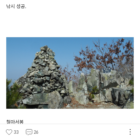
낚시 성공.
철마서봉
33
26