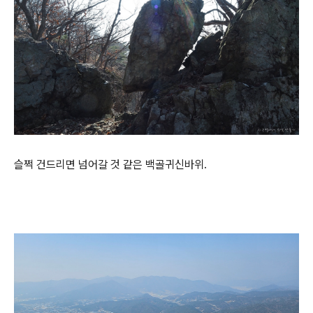
슬쩍 건드리면 넘어갈 것 같은 백골귀신바위.