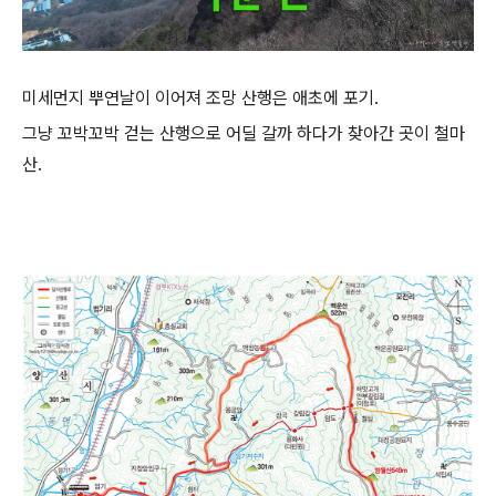
미세먼지 뿌연날이 이어져 조망 산행은 애초에 포기.
그냥 꼬박꼬박 걷는 산행으로 어딜 갈까 하다가 찾아간 곳이 철마
산.