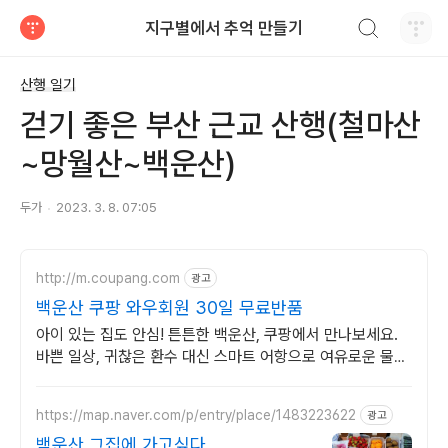
검색하기
지구별에서 추억 만들기
티스토리
산행 일기
걷기 좋은 부산 근교 산행(철마산
~망월산~백운산)
두가
2023. 3. 8. 07:05
http://m.coupang.com
광고
백운산 쿠팡 와우회원 30일 무료반품
아이 있는 집도 안심! 튼튼한 백운산, 쿠팡에서 만나보세요.
바쁜 일상, 귀찮은 환수 대신 스마트 어항으로 여유로운 물멍
을 즐겨보세요.
https://map.naver.com/p/entry/place/1483223622
광고
백운산 그집에 가고싶다