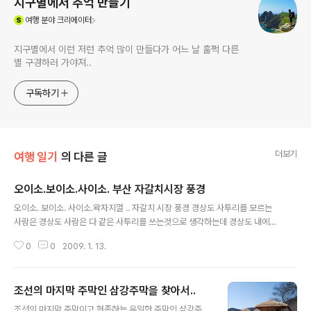
지구별에서 추억 만들기
(새창열림)
여행
분야 크리에이터
지구별에서 이런 저런 추억 많이 만들다가 어느 날 훌쩍 다른
별 구경하러 가야져..
구독하기
더보기
여행 일기
의 다른 글
오이소.보이소.사이소. 부산 자갈치시장 풍경
글 내용
오이소. 보이소. 사이소.왁자지껄 .. 자갈치 시장 풍경 경상도 사투리를 모르는
사람은 경상도 사람은 다 같은 사투리를 쓰는것으로 생각하는데 경상도 내에서
도 지역별로 사투리의 말투가 판이하게 달라서 같은 경상도 사람끼리도 못알아
0
0
2009. 1. 13.
듣는 경우가 많습니다.'밥 먹었습니까?' 라는 말을 경상도 사투리로 바꾸면경북
북부지방 안동 지역에서는 '밥 뭇니껴?' 라고 하고,조금 더 아랫 지방인 선산 지
역에서는 '밥 뭇능교?' 라 합니다.그리고 다시 대구까지 내려오면 '밥 뭇어예?'
조선의 마지막 주막인 삼강주막을 찾아서..
라며 약간 정감스럽게 바뀝니다.서부 경남 거창이나 합천등에서는 '밥 뭇씸니
글 내용
꺼?' 하다가 드디어 부산으로 내려오면 '밥무쏘?' 하면서 거의 시비조로 들리게
조선의 마지막 주막이고 현존하는 유일한 주막인 삼강주