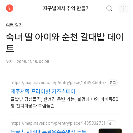
검색하기
지구별에서 추억 만들기
티스토리
여행 일기
숙녀 딸 아이와 순천 갈대밭 데이
트
두가
2008. 11. 18. 09:05
https://map.naver.com/p/entry/place/1849336457
광고
제주서쪽 프라이빗 키즈스테이
귤밭뷰 감성돌집, 반려견 동반 가능, 불멍과 야외 바베큐50
평 잔디마당과 트램폴린
https://map.naver.com/p/entry/place/1435332731
광고
동굴속 시네마 무료온수수영장 독특하