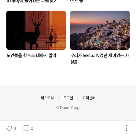
c eye)에 숨어있는 그림 찾기
산 산행
노인들을 함부로 대하지 말라.
우리가 모르고 있었던 재미있는 사
실들
의안내
티스토리
로그인
고객센터
© Daum Corp.
0
0