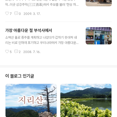
됩니다.그러나 이런 사투리는 글로 써 두면 그 억양이 나타나지 않아 도저히 재
막..이곳 삼강주막(三江酒幕)에서 주모를 불러 '한상 차려
미가 없..
주세요' 하면 컬컬한 막걸리 한 주전자와 현장에서 직접 제
7
0
2009. 3. 17.
조한 파전이랑 두부,그리고 메밀묵으로 차려진 상이 하나
들어 옵니다. 음식은 깔끔하고 맛나며 시골 아낙의 정성이
가미되어 제법 먹을만 합니다.주위에는 낙동강 지류가 35
가장 아름다운 절 부석사에서
0도를 감싸도는 육지속의 섬마을인 회룡포가 있고 회룡포
글 내용
의 건너편에는 비룡산이 있어 다양한 시간대별의 산행을
소백산 홀로 종주를 계획하고 나섰다가 갑자기 쏫아져 내
즐길수 있습니다.저는 산행을 목적으로 간 곳이라 비룡산
리는 비로 인하여 포기하고 우리나라에서 가장 아름다운
을 약 4시간에 걸쳐 둘러보았습니다. 삼강주막은 그 이름
절인 부석사를 둘러 보는 것으로 하루를 보냈다. 이곳은 아
에서도 알수 있듯이 이곳에는 안동 하회를 돌아나오는 낙
5
2
2008. 7. 16.
주 오래 전 아이들이 어릴때 몇 번 데리고 와서 재미있는 선
동강과 회룡포를 휘 감아서 나오는 내성천, 그리고 금천이
묘낭자의 설화를 들려주며 둘러본 곳 이었고 그 뒤 간혹 산
만나 세 강줄기가 모이는 곳이라 그 이름이 불리워..
행길 말미의 여유시간에 들려지는 곳이다. 혹 이번 방학때
아이들을 데리고 고적 답사를 계획 하셨다면 반드시 이곳
부석사를 들려 보시길 권하고 싶다. 아래 글은 아이들을 데
이 블로그 인기글
리고 부석사를 둘러 볼때 재미있게 느껴지도록 쉬운 내용
으로 엮어 보았다. 때는 지금부터 1300여년 전인 서기 65
0년. 여기는 신라.. 후세에 의상대사라 하였던 출가승 의상
의 나이는 26살이고 원효의 나이는 34살이었다. 둘이는
나이가 8살이나 차이가 나지만 ..