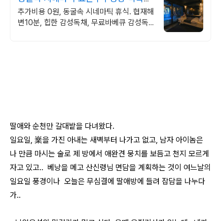
고 아늑한 나만의아지트
추가비용 0원, 동굴속 시네마틱 휴식. 협재해
변10분, 힙한 감성독채, 무료바베큐 감성독
채,동굴의 아늑함 풀사이드 시네마의 낭만.
잊지못할 태교여행&커플여행의 완성
딸애와 순천만 갈대밭을 다녀왔다.
일요일, 嶪을 가진 아내는 새벽부터 나가고 없고, 남자 아이놈은
나 만큼 마시는 술로 제 방에서 애완견 뭉치를 보듬고 천지 모르게
자고 있고.. 베낭을 메고 산신령님 면담을 계획하는 것이 여느날의
일요일 풍경이나 오늘은 무심결에 딸애방에 들려 잡담을 나누다
가..