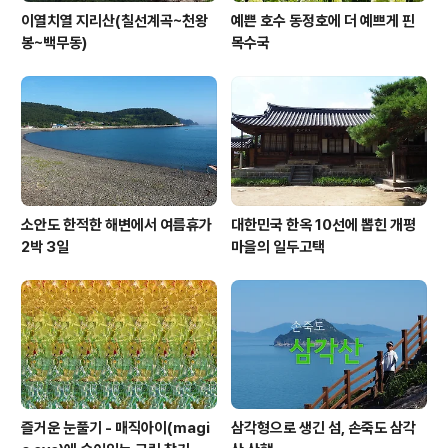
이열치열 지리산(칠선계곡~천왕
예쁜 호수 동정호에 더 예쁘게 핀
봉~백무동)
목수국
소안도 한적한 해변에서 여름휴가
대한민국 한옥 10선에 뽑힌 개평
2박 3일
마을의 일두고택
즐거운 눈풀기 - 매직아이(magi
삼각형으로 생긴 섬, 손죽도 삼각