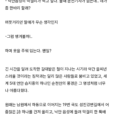
- 낙안읍성의 막걸리가 먹고 싶다. 올때 운전기사가 없는데.. 네가
좀 한바리 할래?
머뭇거리던 딸애가 무슨 생각인지
-그럼 땡겨볼까!..
하며 옷을 주워 입는다. 왠일?
긴 시간을 달려 도착한 갈대밭은 철이 지나는 시기라 약간 을씨년
스러울 것이라는 짐작과는 달리 많은 사람들로 붐비고 있었고, 세
계 5대 연안 습지중의 하나인 순천만의 풍경은 그 명성처럼 너무
나 아름다웠다.
원래는 남원에서 하동으로 이어지는 19번 국도 섬진강변길에서 어
줍잖은 詩 하나를 건져 올리고, 낙안 읍성에 들려 막걸리 한 툭배