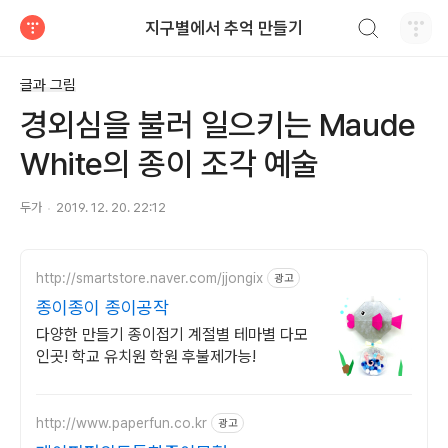
검색하기
지구별에서 추억 만들기
티스토리
글과 그림
경외심을 불러 일으키는 Maude
White의 종이 조각 예술
두가
2019. 12. 20. 22:12
http://smartstore.naver.com/jjongix
광고
종이종이 종이공작
다양한 만들기 종이접기 계절별 테마별 다모
인곳! 학교 유치원 학원 후불제가능!
http://www.paperfun.co.kr
광고