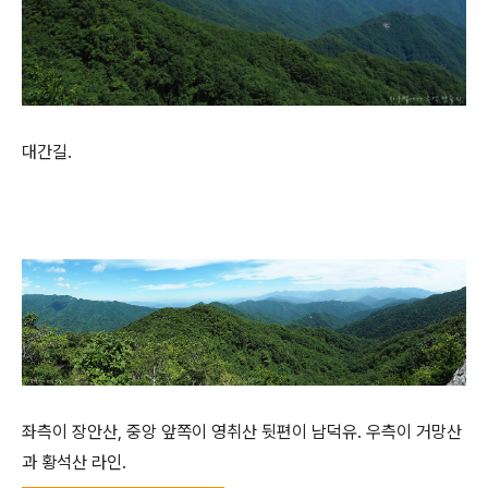
대간길.
좌측이 장안산, 중앙 앞쪽이 영취산 뒷편이 남덕유. 우측이 거망산
과 황석산 라인.