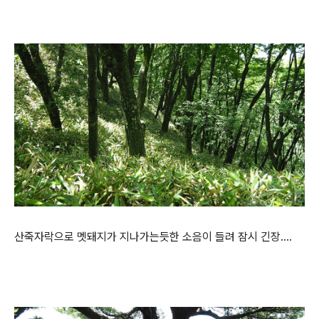
산죽자락으로 멧돼지가 지나가는듯한 소음이 들려 잠시 긴장....