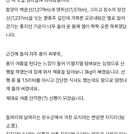
산 세 곳을 넘나들며 다녀왔습니다.
함양의 백운산(1,279m)과 영취산(1,076m), 그리고 장수의 장안
산(1,237m)을 잇는 환종주 길인데 가파른 오르내림은 별로 없어
걷기는 좋지만 기온이 너무 올라 온 몸에 열이 팍팍 오른 하루였답
니다.
근간에 들어 자주 몸이 찌뿌듯,
몸이 여름을 탄다는 느낌이 들어 이열치열 덤벼보는 심정으로 산
행을 하였는데 집에 와서 체중을 달아보니 3kg이 빠졌습니다. 산
행 중 물 1.5리터를 마시고 간단한 식사도 했는데도 땀으로 엄청나
게 흘려 버렸네유..
제대로 여름 만끽한(?) 산행이 되었습니다.
들머리와 날머리는 장수군에서 가장 오지라는 번암면 지지리(知
止里).