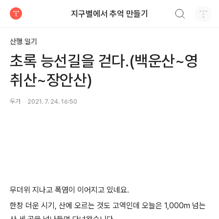
검색하기
지구별에서 추억 만들기
티스토리
산행 일기
초록 능선길을 걷다.(백운산~영
취산~장안산)
두가
2021. 7. 24. 16:50
무더위 지나고 폭염이 이어지고 있네요.
한창 더운 시기, 산에 오르는 것도 고역인데 오늘은 1,000m 넘는