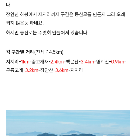
다.
장안산 하봉에서 지지리까지 구간은 등산로를 만든지 그리 오래
되지 않은듯 하네요.
하지만 등산로는 뚜렷히 만들어져 있습니다.
각 구간별 거리
(전체 :14.5km)
지지리-
1km
-중고개재-
2.4km
-백운산-
3.4km
-영취산-
0.9km
-
무룡고개-
3.2km
-장안산-
3.6km
-지지리