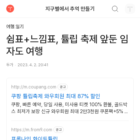
검색하기
지구별에서 추억 만들기
티스토리
여행 일기
쉼표+느낌표, 튤립 축제 앞둔 임
자도 여행
두가
2023. 4. 2. 20:41
http://m.coupang.com
광고
쿠팡 튤립축제 와우회원 최대 87% 할인
쿠팡, 빠른 예약, 당일 사용, 미사용 티켓 100% 환불, 골드박
스 최저가 보장 신규 와우회원 최대 2만3천원 쿠폰팩+5% 추
가적립 혜택! 여행도 이제 쿠팡에서!
https://m.from9.com
광고
프롬나인 화이트튤립