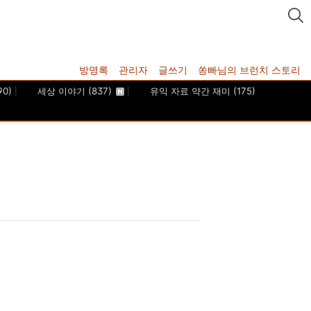
방명록
관리자
글쓰기
쏭빠님의 브런치 스토리
90)
세상 이야기
(837)
유익 자료 약간 재미
(175)