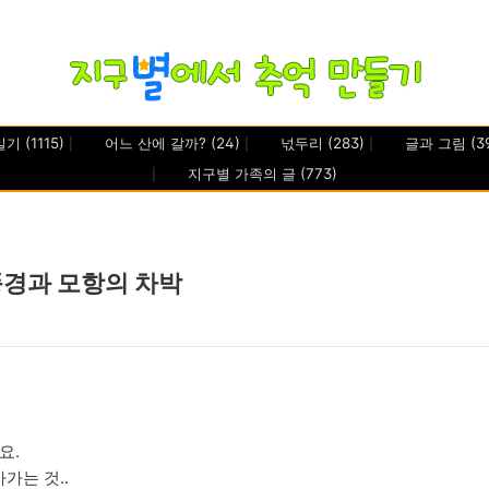
일기
(1115)
어느 산에 갈까?
(24)
넋두리
(283)
글과 그림
(3
지구별 가족의 글
(773)
풍경과 모항의 차박
요.
가는 것..