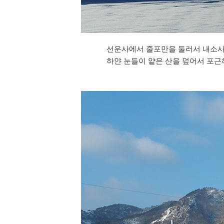
선운사에서 줄포만을 둘러서 내소사로
하얀 눈들이 얕은 산을 덮어서 포근