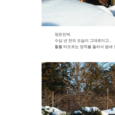
정든민박.
수십 년 전의 모습이 그대로이고..
활활 타오르는 장작불 둘러서 밤새 