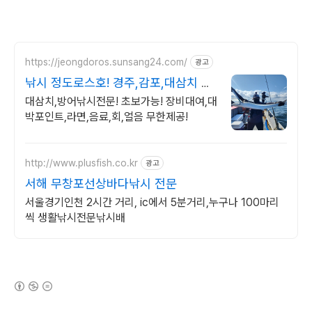
https://jeongdoros.sunsang24.com/
광고
낚시 정도로스호! 경주,감포,대삼치 방
어 넘버
대삼치,방어낚시전문! 초보가능! 장비대여,대
박포인트,라면,음료,회,얼음 무한제공!
http://www.plusfish.co.kr
광고
서해 무창포선상바다낚시 전문
서울경기인천 2시간 거리, ic에서 5분거리,누구나 100마리
씩 생활낚시전문낚시배
(새창열림)