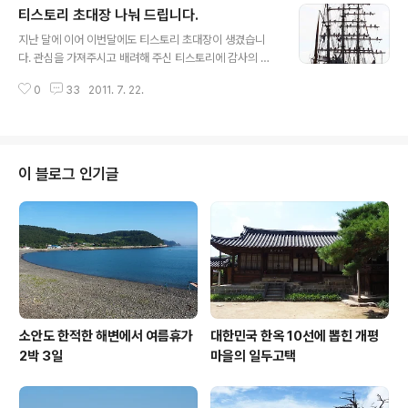
티스토리 초대장 나눠 드립니다.
씻지말고 그냥 요리하라고 하는데 .. 인터넷으로 검색하여
글 내용
법성포 영광굴비 취급하는 곳에 전화를 하여 봤습니다. 이
지난 달에 이어 이번달에도 티스토리 초대장이 생겼습니
렇고 저렇고 .. 대략 상황을 설명하고, '노상에서 차량으로
다. 관심을 가져주시고 배려해 주신 티스토리에 감사의 인
굴비를 20마리 만원에 판매를 하고 있는데 이거 진짜 맞는
사를 드립니다. 지난번과 같은 기준으로 이번에도 나눠 드
가요?' - 글쎄요. 저희도 눈으로 직접 보지를 못하여 뭐라
0
33
2011. 7. 22.
리겠습니다. 이번 달에 나눠 드릴 초대장은 총 7장입니다.
말씀을 드리기가 좀 그렇습니다. '그럼 굴비 한마리에 500
댓글 주신 분에 한하여 제 주관적인 잣대를 기준하여 내일
원짜리가 있단 말씀인..
저녁에 초대장을 보내 드리겠습니다. ※ 티스토리블로그는
메일로 초대장을 보내 드리고 초대를 받을 경우 그 메일주
소가 아이디가 되므로 댓글 쓰실때 메일 주소를 알려 주시
이 블로그 인기글
고 메일의 유출과 악용이 우려되니 비밀글로 작성하여 주
시길 바랍니다. 나눠 드렸으면 하는 분 1. 나이(연세)가 대
략 40은 넘으신 분(연세가 아주 많으셔도 전혀 상관 없습
니다.) 2. 블로그를 운영하여 보신 분이나 하고 계신 분. 3.
마음이 착한 분. 나눠 드릴 ..
소안도 한적한 해변에서 여름휴가
대한민국 한옥 10선에 뽑힌 개평
2박 3일
마을의 일두고택