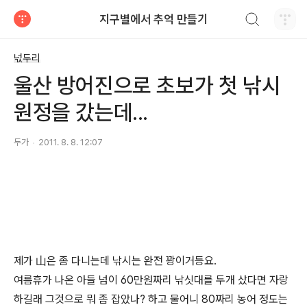
검색하기
지구별에서 추억 만들기
티스토리
넋두리
울산 방어진으로 초보가 첫 낚시
원정을 갔는데...
두가
2011. 8. 8. 12:07
제가 山은 좀 다니는데 낚시는 완전 꽝이거등요.
여름휴가 나온 아들 넘이 60만원짜리 낚싯대를 두개 샀다면 자랑
하길래 그것으로 뭐 좀 잡았나? 하고 물어니 80짜리 농어 정도는