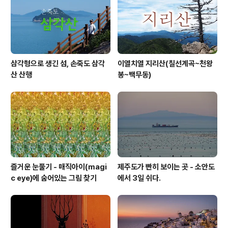
삼각형으로 생긴 섬, 손죽도 삼각
이열치열 지리산(칠선계곡~천왕
산 산행
봉~백무동)
즐거운 눈풀기 - 매직아이(magi
제주도가 빤히 보이는 곳 - 소안도
c eye)에 숨어있는 그림 찾기
에서 3일 쉬다.