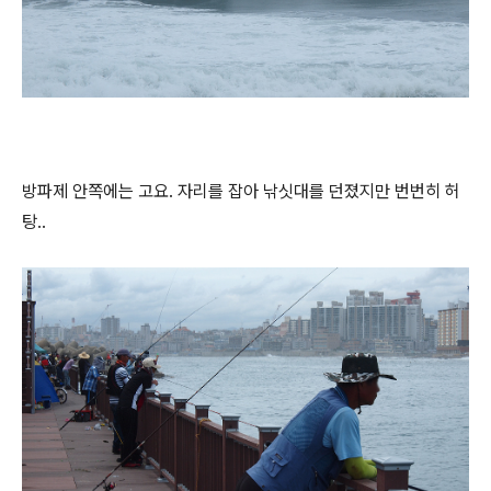
방파제 안쪽에는 고요. 자리를 잡아 낚싯대를 던졌지만 번번히 허
탕..