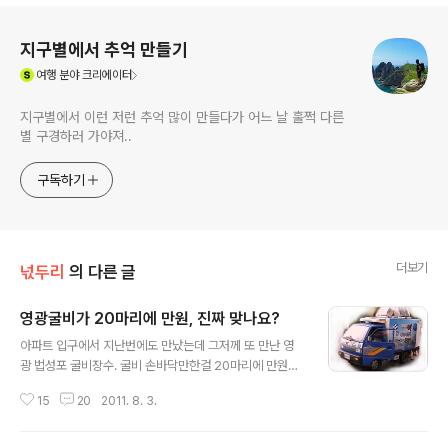
로그 정보
지구별에서 추억 만들기
(새창열림)
여행
분야 크리에이터
지구별에서 이런 저런 추억 많이 만들다가 어느 날 훌쩍 다른
별 구경하러 가야져..
구독하기
더보기
넋두리
의 다른 글
영광굴비가 20마리에 만원, 진짜 맞나요?
글 내용
아파트 입구에서 지난번에도 만났는데 그저께 또 만난 영
광 법성포 굴비장수. 굴비 손바닥만한걸 20마리에 만원씩
팔고 있는데 주로 연세드신 할머니들이 사 가시네요. 사람
15
20
2011. 8. 3.
이 뭘 자꾸 의심을 하는 것도 큰 병이지만 이렇게 노상에서
굴비를 아주 싸게 파는 것이 과연 정품인지 의심이 살짝 갑
니다. 특히나 사 가시는 분들한테 꼭 당부하는 말이 절대로