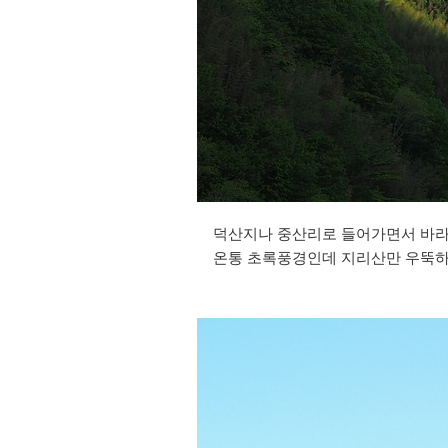
덕산지나 중산리로 들어가면서 바라
온통 초록풍경인데 지리산만 우뚝하