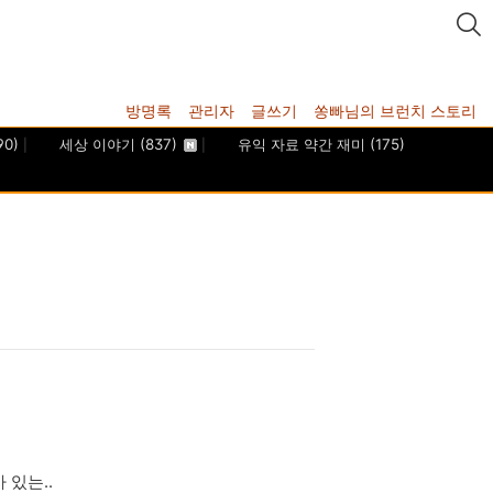
방명록
관리자
글쓰기
쏭빠님의 브런치 스토리
90)
세상 이야기
(837)
유익 자료 약간 재미
(175)
있는..