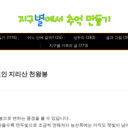
일기
(1115)
어느 산에 갈까?
(24)
넋두리
(283)
글과 그림
(3
지구별 가족의 글
(773)
빛인 지리산 천왕봉
봄으로 변하는 풍경을 볼 수 있답니다.
라올수록 연두빛으로 조금씩 연해져서 능선쪽에는 아직도 잿빛이 남아 