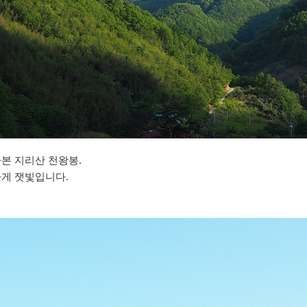
본 지리산 천왕봉.
게 잿빛입니다.