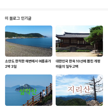
었던지 그냥 올라가고 있네요. 알다시피 내려오는 에스컬
고 얼마 전 입동까지 지났는데 이제 머 모기 그까짓 것 하지
레이터를 올라가려면 동작을 배로 빨리 해야 되..
만 김여사는 모기 물리면 그 자리가 붓고 가려운 정도가 아
니고 생채기에 덧나기 일쑤라 남들이 보면 별 것 아닌 이 상
황이 우리 집에서는 조금 심각한 사태가 되었네유. 이후 모
이 블로그 인기글
기 한 마리와의 전쟁이 시작되었는데, 이틀 물리고 나서 저
녁에 집에 들어가며 김여사가 비장하게 한마디 하네요. "모
기를 궁가 직이삐야지." 서울말로 해석하면 '모기를 굶겨 죽
여야지.'입니다. 일단 집 안의 모든 방문을 열어두고 거실에
불을 끈 후 김여..
소안도 한적한 해변에서 여름휴가
대한민국 한옥 10선에 뽑힌 개평
2박 3일
마을의 일두고택