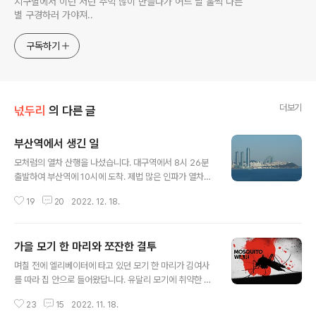
지구별에서 이런 저런 추억 많이 만들다가 어느 날 훌쩍 다른
별 구경하러 가야져..
구독하기
더보기
넋두리
의 다른 글
부산역에서 생긴 일
글 내용
모처럼의 열차 산행을 나섰습니다. 대구역에서 8시 26분
출발하여 부산역에 10시에 도착. 제법 많은 인파가 열차에
서 내려 출구 쪽으로 향하는데 열차에서 내리면 가장 먼저
19
20
2022. 12. 18.
계단을 올라야 한답니다. 올라가는 곳이 좌측은 계단으로
되어 있고 우측에는 내려오는 에스컬레이터가 설치되어 있
는데 많은 인파가 한꺼번에 계단을 오르다보니 뒤쪽으로
가을 모기 한 마리와 쪼잔한 결투
약간 대기줄이 생겼답니다. 근데 어떤 아주머니 한분이 좀
글 내용
급했는지 내려오는 에스컬레이터로 올라가는 것이었습니
며칠 전에 엘리베이터에 타고 있던 모기 한 마리가 김여사
다. 나이는 대략 60대 중후반 정도. 아마도 처음에는 올라
를 따라 집 안으로 들어왔답니다. 유달리 모기에 취약한 김
가는 것인 줄 알고 착각을 했는지도 모르겠는데 몇 걸음 올
여사는 이후 삼 일간 내내 모기에 두어 방씩 공격당하는 사
라가다 보니 이게 아닌데 하면서도 주변 시선이 의식이 되
23
15
2022. 11. 18.
태가 발생. 모기 주댕이 비뚤어지는 가을 처서 지난 지 언제