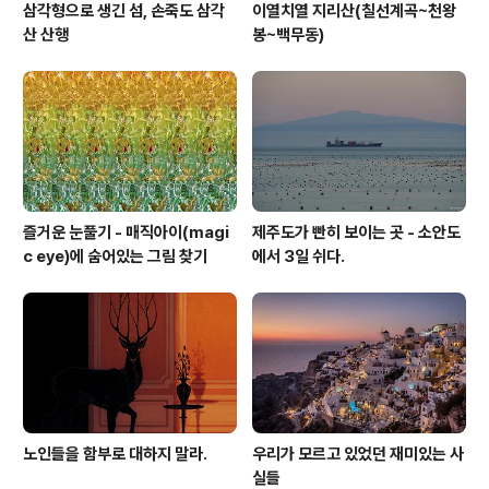
삼각형으로 생긴 섬, 손죽도 삼각
이열치열 지리산(칠선계곡~천왕
산 산행
봉~백무동)
즐거운 눈풀기 - 매직아이(magi
제주도가 빤히 보이는 곳 - 소안도
c eye)에 숨어있는 그림 찾기
에서 3일 쉬다.
노인들을 함부로 대하지 말라.
우리가 모르고 있었던 재미있는 사
실들