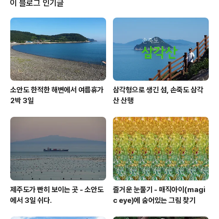
이 블로그 인기글
g'란 부제가 붙은 '빙산'란 제목의 사진들인데 배경을 맑게
처리하지 않고 약간 흐리게 하여 아름다운 빙산의 모습보
다는 뭔가 강한 메시지를 전달 하려는 의도가 엿보입니다.
http://www.camil..
소안도 한적한 해변에서 여름휴가
삼각형으로 생긴 섬, 손죽도 삼각
2박 3일
산 산행
제주도가 빤히 보이는 곳 - 소안도
즐거운 눈풀기 - 매직아이(magi
에서 3일 쉬다.
c eye)에 숨어있는 그림 찾기