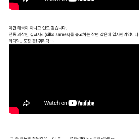
이건 태국이 아니고 인도 같습니다.
전통 의상인 실크사리(silks sarees)를 출고하는 장면 같은데 일사천리입니다
와다닥.. 도장 쾅! 휘리릭~~
그 중 오늘의 장원감은... 이 분... 로오~짜악~~ 로오~짜악~~