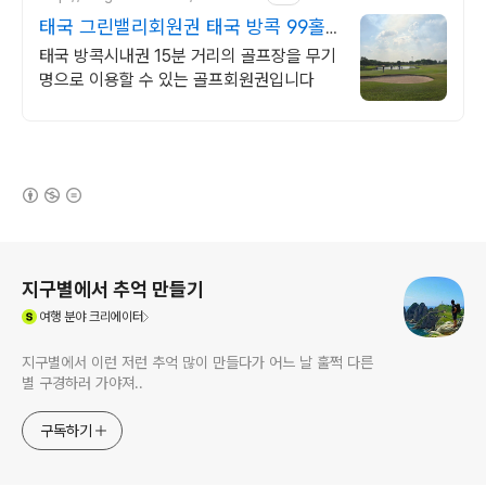
태국 그린밸리회원권 태국 방콕 99홀
무기회원권
태국 방콕시내권 15분 거리의 골프장을 무기
명으로 이용할 수 있는 골프회원권입니다
(새창열림)
로그 정보
지구별에서 추억 만들기
(새창열림)
여행
분야 크리에이터
지구별에서 이런 저런 추억 많이 만들다가 어느 날 훌쩍 다른
별 구경하러 가야져..
구독하기