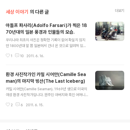
더보기
세상 이야기
의 다른 글
아돌프 파사리(Adolfo Farsari)가 찍은 18
70년대의 일본 풍경과 인물들의 모습.
글 내용
우리나라 최초의 사진은 정확한 기록이 없어 확실치 않지
만 1800년대 말 쯤 일본에서 건너 온 것으로 알려져 있습
니다. 그때 일본은 아래와 같이 사진술이 제법 발달해져 있
1
10
2011. 6. 16.
었구요. 아래 사진은 아돌프 파사리(Adolfo Farsari)가
찍은 1870년대 이후 일본의 풍경과 인물들의 모습입니다.
이탈리아 땅이지만 원래는 오스트리아였던 비첸차(Vicen
환경 사진작가인 카밀 시어만(Camille Sea
za)라는 곳에서 출생하여 이후 미국으로 이민.그 뒤 다시
일본으로 건너가 사진작가 일을 하였네요. 아래 사진의 배
man)의 마지막 빙산(The Last Iceberg)
글 내용
경이 된 시대가 1870년대인데 이때쯤 일본은 사무라이들
카밀 시어만(Camille Seaman). 1969년 생으로 미국의
이 도꾸가와 막부를 몰아내고 메이지유신을 성공하여 한창
여성 환경 사진작가입니다. 원주민 아버지와 흑인 어머니
나라가 복잡한 시기가 되겠습니다. 아래 사진들은 그가 찍
사이에 출생하여 뉴욕에서 학교를 마치고 그 뒤 사진을 공
은 사진들로 만든 사진첩(帖)의 내용을 스캔한 것입니다.
2
6
2011. 6. 15.
부하여 주로 지구 환경에 관한 사진을 많이 촬영 하였습니
원래는 흑백인데 물감으로..
다. National Geographic, Italian Geo, New York T
imes Sunday, Newsweek, .. 등등 여러 곳에 기고하여
수상 경력도 많네요. 지금은 북극지역 환경변화에 대하여
관심을 가지고 있답니다. 아래 사진은 'The Last Iceber