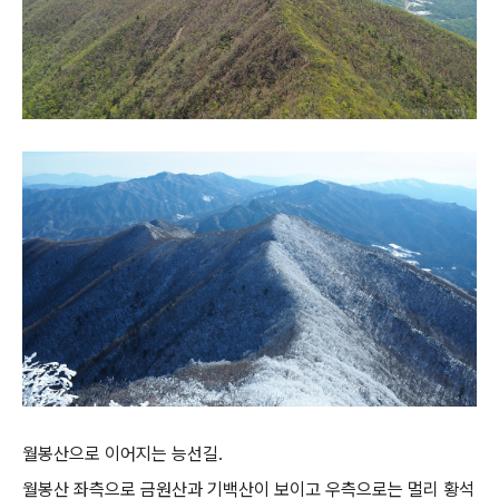
월봉산으로 이어지는 능선길.
월봉산 좌측으로 금원산과 기백산이 보이고 우측으로는 멀리 황석