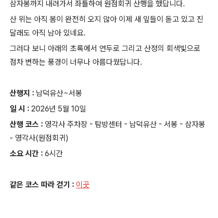
삼자봉까지 내려가서 좌틀하여 원점회귀 산행을 했답니다.
산 위는 아직 봄이 완전히 오지 않아 이제 새 잎들이 돋고 있고 진
달래도 아직 남아 있네요.
그러다 보니 아래의 초록에서 연두로 그리고 산정의 회색빛으로
점차 변하는 풍경이 너무나 아름다웠답니다.
산행지 :
남덕유산~서봉
일 시 :
2026년 5월 10일
산행 코스 :
영각사 주차장 - 탐방센터 - 남덕유산 - 서봉 - 삼자봉
- 영각사(원점회귀)
소요 시간 :
6시간
같은 코스 따라 걷기 :
이곳