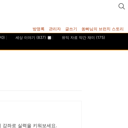
방명록
관리자
글쓰기
쏭빠님의 브런치 스토리
90)
세상 이야기
(837)
유익 자료 약간 재미
(175)
이 강좌로 실력을 키워보세요.