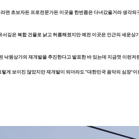
라면 초보자든 프로전문가든 이곳을 한번쯤은 다녀갔을거라 생각되구요
서깊은 복합 건물로 낡고 허름해졌지만 예전 이곳은 인근의 세운상가
후된 낙원상가의 재개발을 추진한다고 발표한 바 있는데 지금껏 이런저런
그렇게 보이진 않았지만 재개발이 되더라도 "대한민국 음악의 심장"