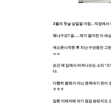
3월의 첫날 삼일절 아침... 직장에
왜냐구요? 음..... 제가 얼마전 이
색소폰시작한 후 지난 수년동안 그런
ㅠㅠ
순간 제 입에서 터져나오는 소리 "으
다.
다행히 몸체가 아닌 맨꼭대기 핀이 조
ㅎㅎㅎ
암튼 이래저래 악기 점검 받은지도 