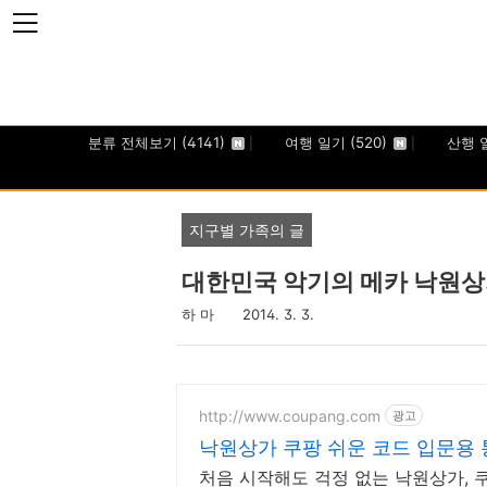
본문 바로가기
분류 전체보기
(4141)
여행 일기
(520)
산행 
지구별 가족의 글
대한민국 악기의 메카 낙원상
하 마
2014. 3. 3.
http://www.coupang.com
광고
낙원상가 쿠팡 쉬운 코드 입문용
처음 시작해도 걱정 없는 낙원상가, 