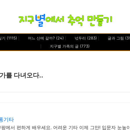
일기
(1115)
어느 산에 갈까?
(24)
넋두리
(283)
글과 그림
(3
지구별 가족의 글
(773)
가를 다녀오다..
 통기타
쿠팡에서 편하게 배우세요. 어려운 기타 이제 그만! 입문자 눈높