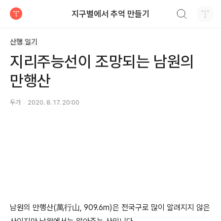
검색하기
지구별에서 추억 만들기
티스토리
산행 일기
지리주능선이 조망되는 남원의
만행산
두가
2020. 8. 17. 20:00
남원의 만행산(萬行山, 909.6m)은 전국구로 많이 알려지지 않은