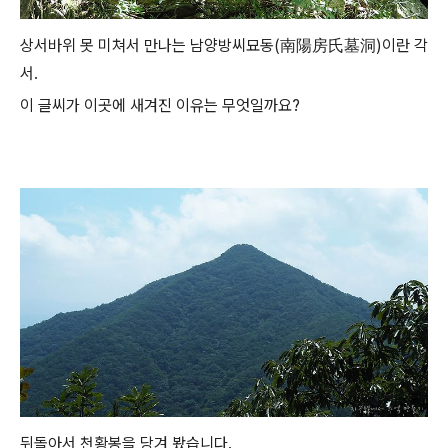
상서바위 못 미쳐서 만나는 남양방씨묘동(南陽房氏墓洞)이란 각
서.
이 글씨가 이곳에 새겨진 이유는 무엇일까요?
뒤돌아서 천황봉을 당겨 봤습니다.