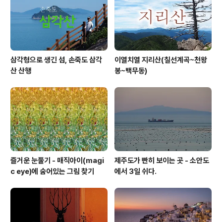
삼각형으로 생긴 섬, 손죽도 삼각
이열치열 지리산(칠선계곡~천왕
산 산행
봉~백무동)
즐거운 눈풀기 - 매직아이(magi
제주도가 빤히 보이는 곳 - 소안도
c eye)에 숨어있는 그림 찾기
에서 3일 쉬다.