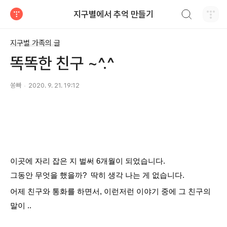
검색하기
지구별에서 추억 만들기
티스토리
지구별 가족의 글
똑똑한 친구 ~^.^
쏭빠
2020. 9. 21. 19:12
이곳에 자리
잡은 지
벌써
6개월이
되었습니다.
그동안
무엇을
했을까?
딱히
생각 나는 게 없습니다.
어제 친구와 통화를 하면서, 이런저런 이야기 중에 그 친구의
말이 ..