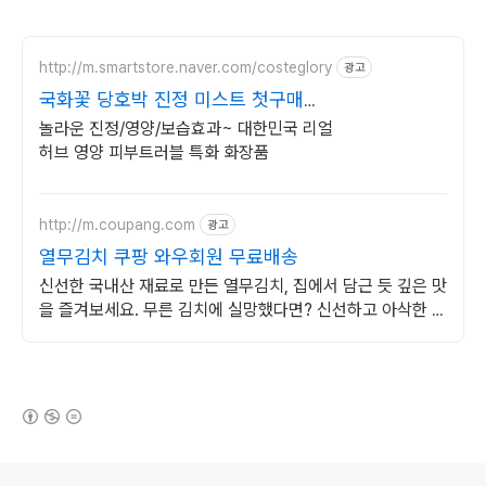
http://m.smartstore.naver.com/costeglory
광고
국화꽃 당호박 진정 미스트 첫구매
2,000원 할인
놀라운 진정/영양/보습효과~ 대한민국 리얼
허브 영양 피부트러블 특화 화장품
http://m.coupang.com
광고
열무김치 쿠팡 와우회원 무료배송
신선한 국내산 재료로 만든 열무김치, 집에서 담근 듯 깊은 맛
을 즐겨보세요. 무른 김치에 실망했다면? 신선하고 아삭한 김
치를 쿠팡에서 경험하세요.
(새창열림)
로그 정보