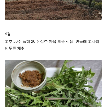
4월
고추 50주 들깨 20주 상추 아욱 모종 심음. 민들레 고사리
민두릎 채취