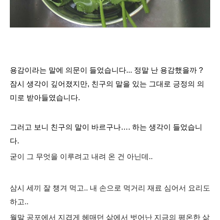
용감이라는 말에 의문이 들었습니다... 정말 난 용감했을까 ?
잠시 생각이 깊어졌지만, 친구의 말을 있는 그대로 긍정의 의
미로
받아들였습니다
.
그러고 보니 친구의 말이 바르구나
…
.
하는 생각이 들었습니
다
.
굳이 그 무엇을 이루려고 내려 온 건 아닌데
..
삼시 세끼 잘 챙겨 먹고
..
내 손으로 먹거리 재료 심어서
요리도
하고
..
월말 공포에서 지겹게 헤매던 삶에서 벗어난
지금의 평온한 삶