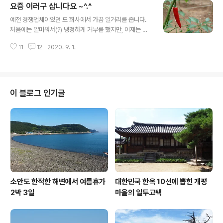
요즘 이러구 삽니다요 ~^.^
친구가 지난번부터 77번국도 이야기가 있었고요 저도 여
글 내용
수에서 고흥으로 연결된 화양대교는 아직... 이번에는 추가
예전 경쟁업체이었던 모 회사에서 가끔 일거리를 줍니다.
로 순천만 습지 갯벌에 칠면초 구경을 하였으면 하고 부탁
처음에는 얄미워서(?) 냉정하게 거부를 했지만, 이제는 모
하기에 약간 때가 이른 감도 있지만 일단 처음 목적지를 순
두 지난 일.. 대단한 일은 아니고, 주문형 기계 설계와 제 나
천만전망대쪽으로 잡고 그후 여수 화양대교를 건너 고흥을
11
12
2020. 9. 1.
름의 노하우를 제공하는 일입니다. 일하면 밤을 새우는 버
갔다가 강진 마량항을 들러 하룻밤은 신지도쯤에서 묵고
릇 때문에 어제도 새벽 3시까지 일하고 늦잠을 잤습니다.
완도항을 거쳐 다음날 다산초당과 백련사 건너편..
간단하게 아침 식사를 하고 산책을 합니다. 멀지 않은 곳에
나만의 산책로가 있습니다. 물론 동네 분들이 과수원 관리
로 자주 오가는 길이지만.. 그 길을 산책로로 이용하는 건
이 블로그 인기글
동네서 건달로 소문(?) 난 저뿐이기 때문입니다. 텃밭에 심
은 고추가 어설픈 촌부의 손길에도 기특하게 잘 자랐습니
다. 비닐도 씌우지 않고.. 비료도 안 주고.. 농약도 한 번 안
쳤는데.. 겨울에 먹을 고추 장아찌도 넉넉합니다. 이제는 말
리는 일만 남..
소안도 한적한 해변에서 여름휴가
대한민국 한옥 10선에 뽑힌 개평
2박 3일
마을의 일두고택