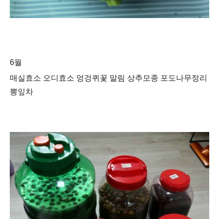
6월
매실효소 오디효소 엉겅퀴꽃 말림 상추모종 포도나무정리
뽕잎차