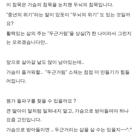
이 침묵은 가슴의 침묵을 눈치챈 두뇌의 침묵입니다.
"
중년의 위기
"
라는 말이 있듯이
"
두뇌의 위기
"
도 있는 것일까
요
?
활력있는
삶의 주는
"
두근거림
"
을 상실
(?)
한 나이라서 그런지
는 모르겠습니다만
..
앞으로 살아갈 날도 많이 남아있는데
..
가슴이 즐거워할..
"
두근거림
" 소재는
점점 더 만들기가 힘들
어집니다
.
뭔가 돌파구를 찾을 수 있을까요
?
큰 딸아이 말처럼 밀쳐내지 말고
,
가슴으로 받아들여야 하나
요즘 고민입니다
.
가슴으로 받아들이면 .. 두근거리는 삶을 살 수는 있을지~~^.^