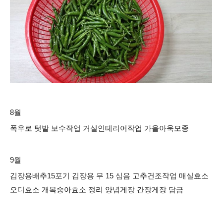
8월
폭우로 텃밭 보수작업 거실인테리어작업 가을아욱모종
9월
김장용배추15포기 김장용 무 15 심음 고추건조작업 매실효소
오디효소 개복숭아효소 정리 양념게장 간장게장 담금