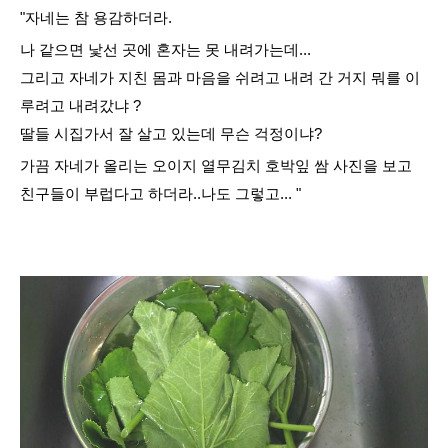
"자네는 참 용감하더라.
나 같으면 낯선 곳에 혼자는 못 내려가는데...
그리고 자네가 지친 몸과 마음을 쉬려고 내려
간 거지
뭐를 이
루려고 내려갔냐 ?
딸들 시집가서 잘 살고 있는데 무슨
걱정이냐?
가끔
자네가
올리는
오이지 열무김치 호박잎 쌈 사진을 보고
친구들이 부럽다고
하더라..나도 그렇고.
.. "