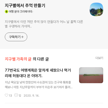
지구별에서 추억 만들기
(새창열림)
여행
분야 크리에이터
지구별에서 이런 저런 추억 많이 만들다가 어느 날 훌쩍 다른
별 구경하러 가야져..
구독하기
더보기
지구별 가족의 글
의 다른 글
77번국도 여행계획은 알차게 세웠으나 먹거
리에 허둥대다 온 이야기.
글 내용
지난 목요일 낮에 한참만에 수도권에 있는 친구와 통화를
해보니 마침 지난주말까지 부부가 외손주 보기에서 풀려나
있다고 하기에 그럼 남도쪽이나 갈까?!.. 시골로 내려오라
13
12
2020. 9. 14.
는 그 소리를 얼마나 반가워하는지 그마음 짐작이 가더군
요. 통화를 끝내고 30여분만에 부부와 함께 근처의 친구포
함 3명이 용인에서 출발한다고 하더군요. 사진 좋아하는