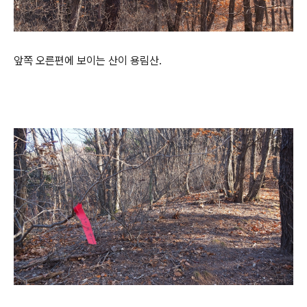
앞쪽 오른편에 보이는 산이 용림산.