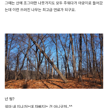
그때는 산에 조그마한 나뭇가지도 모두 주워다가 아궁이로 들어갔
는데 이런 쓰러진 나무는 최고급 연료가 되구요.
넌 뭥?
설마 내 지나가는데 자빠지는 건 아니긋져..^^