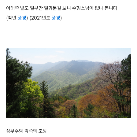
아래쪽 밭도 일부만 일궈둔걸 보니 수행스님이 없나 봅니다.
(작년
풍경
) (2021년도
풍경
)
상무주암 앞쪽의 조망